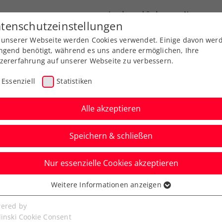
Landesverbände
News
tenschutzeinstellungen
 unserer Webseite werden Cookies verwendet. Einige davon wer
port
Ausbildung
Services
Über uns
ngend benötigt, während es uns andere ermöglichen, Ihre
zererfahrung auf unserer Webseite zu verbessern.
Essenziell
Statistiken
Alle akzeptieren
Speichern & schließen
Nur essenzielle Cookies akzeptieren
 42: Wer? Wann? Wo?
Weitere Informationen anzeigen
ssenziell
senzielle Cookies werden für grundlegende Funktionen der
ered by
allenger-Triumph von Barcelona auch in
bseite benötigt. Dadurch ist gewährleistet, dass die Webseite
linski Cookie Consent