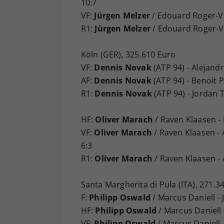
10:7
VF:
Jürgen Melzer
/ Edouard Roger-Vas
R1:
Jürgen Melzer
/ Edouard Roger-Vas
Köln (GER), 325.610 Euro
VF:
Dennis Novak
(ATP 94) - Alejandr
AF:
Dennis Novak
(ATP 94) - Benoit P
R1:
Dennis Novak
(ATP 94) - Jordan 
HF:
Oliver Marach
/ Raven Klaasen - 
VF:
Oliver Marach
/ Raven Klaasen - 
6:3
R1:
Oliver Marach
/ Raven Klaasen - 
Santa Margherita di Pula (ITA), 271.3
F:
Philipp Oswald
/ Marcus Daniell - 
HF:
Philipp Oswald
/ Marcus Daniell 
VF:
Philipp Oswald
/ Marcus Daniell -