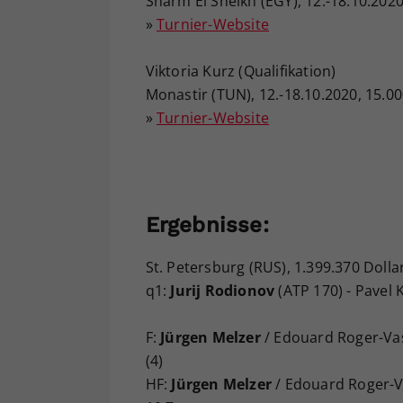
Sharm El Sheikh (EGY), 12.-18.10.2020
»
Turnier-Website
Viktoria Kurz (Qualifikation)
Monastir (TUN), 12.-18.10.2020, 15.0
»
Turnier-Website
Ergebnisse:
St. Petersburg (RUS), 1.399.370 Dolla
q1:
Jurij Rodionov
(ATP 170) - Pavel K
F:
Jürgen Melzer
/ Edouard Roger-Vas
(4)
HF:
Jürgen Melzer
/ Edouard Roger-Va