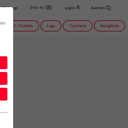
ÖTV App
ÖTV TV
Login
Suchen
den
DC-Tickets
Liga
Turniere
Rangliste