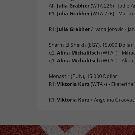
AF:
Julia Grabher
(WTA 226) - Jodie A
R1:
Julia Grabher
(WTA 226) - Mariam 
R1:
Julia Grabher
/ Ivana Jorovic - Ja
Sharm El Sheikh (EGY), 15.000 Dollar
q2:
Alina Michalitsch
(WTA -) - Mihae
q1:
Alina Michalitsch
(WTA -) - Alina
Monastir (TUN), 15.000 Dollar
R1:
Viktoria Kurz
(WTA -) - Ekaterina
R1:
Viktoria Kurz
/ Angelina Graovac 