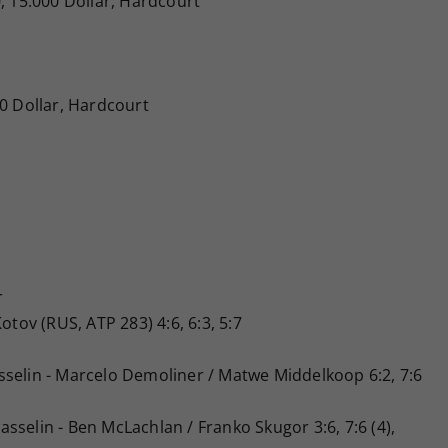
, 15.000 Dollar, Hardcourt
00 Dollar, Hardcourt
r
otov (RUS, ATP 283) 4:6, 6:3, 5:7
selin - Marcelo Demoliner / Matwe Middelkoop 6:2, 7:6
sselin - Ben McLachlan / Franko Skugor 3:6, 7:6 (4),