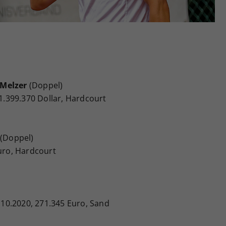
Zweck
generierte ID, für die historische Speicherung
Ihrer vorgenommen Einstellungen, falls der
Webseiten-Betreiber dies eingestellt hat.
 Melzer
(Doppel)
 1.399.370 Dollar, Hardcourt
 (Doppel)
Euro, Hardcourt
8.10.2020, 271.345 Euro, Sand