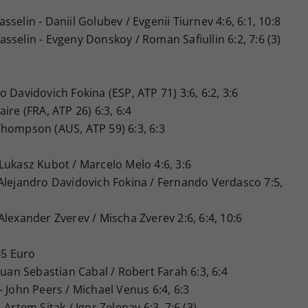
selin - Daniil Golubev / Evgenii Tiurnev 4:6, 6:1, 10:8
selin - Evgeny Donskoy / Roman Safiullin 6:2, 7:6 (3)
o Davidovich Fokina (ESP, ATP 71) 3:6, 6:2, 3:6
aire (FRA, ATP 26) 6:3, 6:4
Thompson (AUS, ATP 59) 6:3, 6:3
Lukasz Kubot / Marcelo Melo 4:6, 3:6
Alejandro Davidovich Fokina / Fernando Verdasco 7:5,
Alexander Zverev / Mischa Zverev 2:6, 6:4, 10:6
45 Euro
Juan Sebastian Cabal / Robert Farah 6:3, 6:4
- John Peers / Michael Venus 6:4, 6:3
 Artem Sitak / Igor Zelenay 6:3, 7:6 (3)