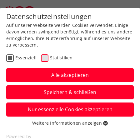
Datenschutzeinstellungen
Auf unserer Webseite werden Cookies verwendet. Einige
davon werden zwingend benötigt, während es uns andere
ermöglichen, Ihre Nutzererfahrung auf unserer Webseite
zu verbessern.
Aktuelle News
Essenziell
Statistiken
Alle akzeptieren
Speichern & schließen
Nur essenzielle Cookies akzeptieren
Weitere Informationen anzeigen
Essenziell
News filtern
Essenzielle Cookies werden für grundlegende
Powered by