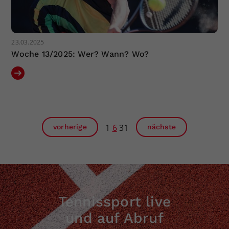
23.03.2025
Woche 13/2025: Wer? Wann? Wo?
1
6
31
vorherige
nächste
Tennissport live
und auf Abruf