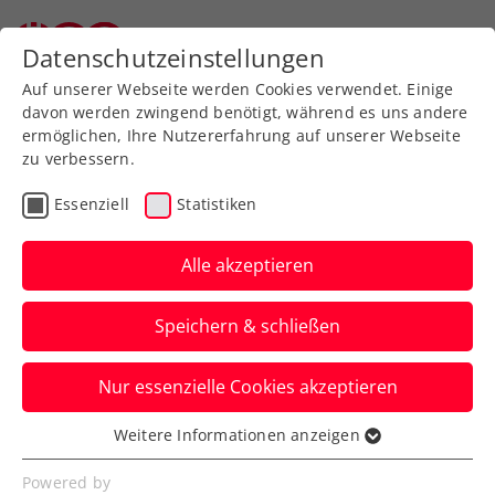
Zurück zur Newsübersicht
Datenschutzeinstellungen
Auf unserer Webseite werden Cookies verwendet. Einige
davon werden zwingend benötigt, während es uns andere
ermöglichen, Ihre Nutzererfahrung auf unserer Webseite
zu verbessern.
Turniere
Kids & Jugend
Essenziell
Statistiken
4. Upper Austrian Junior
Grand Prix Mauthausen:
Alle akzeptieren
ÖTV-Trio im Achtelfinale
Speichern & schließen
Thilo Behrmann, Constantin Neubauer
Nur essenzielle Cookies akzeptieren
und Alexandra Zimmer sind beim ITF-
Jugendturnier weiter.
Weitere Informationen anzeigen
Essenziell
Verfasst von: Presseaussendung / Redaktion, 08.08.2024
Essenzielle Cookies werden für grundlegende
Powered by