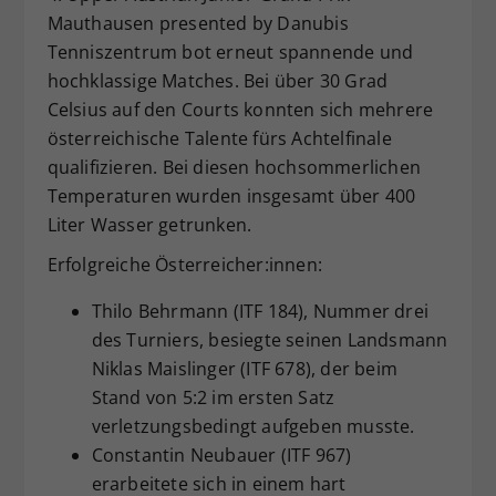
Mauthausen presented by Danubis
Dieser Wert speichert Ihre Consent-
Tenniszentrum bot erneut spannende und
Einstellungen. Unter anderem eine
zufällig generierte ID, für die
hochklassige Matches. Bei über 30 Grad
Zweck
historische Speicherung Ihrer
Celsius auf den Courts konnten sich mehrere
vorgenommen Einstellungen, falls der
österreichische Talente fürs Achtelfinale
Webseiten-Betreiber dies eingestellt
qualifizieren. Bei diesen hochsommerlichen
hat.
Temperaturen wurden insgesamt über 400
Liter Wasser getrunken.
Erfolgreiche Österreicher:innen:
Thilo Behrmann (ITF 184), Nummer drei
des Turniers, besiegte seinen Landsmann
Niklas Maislinger (ITF 678), der beim
Stand von 5:2 im ersten Satz
verletzungsbedingt aufgeben musste.
Constantin Neubauer (ITF 967)
erarbeitete sich in einem hart