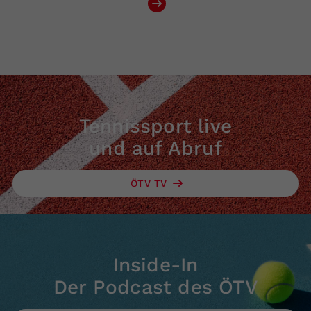
Tennissport live
und auf Abruf
ÖTV TV
Inside-In
Der Podcast des ÖTV