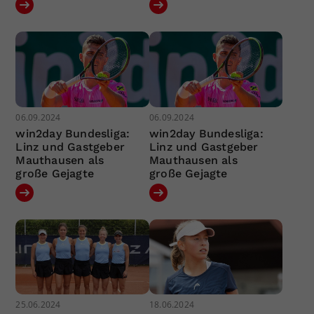
06.09.2024
06.09.2024
win2day Bundesliga:
win2day Bundesliga:
Linz und Gastgeber
Linz und Gastgeber
Mauthausen als
Mauthausen als
große Gejagte
große Gejagte
25.06.2024
18.06.2024