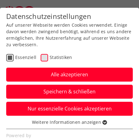
Zurück zur Newsübersicht
Datenschutzeinstellungen
Auf unserer Webseite werden Cookies verwendet. Einige
davon werden zwingend benötigt, während es uns andere
ermöglichen, Ihre Nutzererfahrung auf unserer Webseite
zu verbessern.
Allgemeine Klasse
Bundesliga
Liga
Essenziell
Statistiken
win2day Bundesliga:
Hochspannung im
Alle akzeptieren
Unteren Play-Off
Speichern & schließen
Nach einer dramatischen ersten Runde
Nur essenzielle Cookies akzeptieren
geht es am Samstag mit dem zweiten
Spieltag weiter.
Weitere Informationen anzeigen
Essenziell
Verfasst von: Manuel Wachta, 12.06.2024
Essenzielle Cookies werden für grundlegende
Powered by