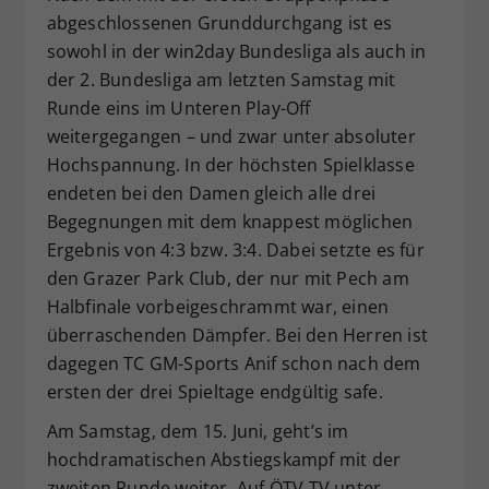
abgeschlossenen Grunddurchgang ist es
Dieser Wert speichert Ihre Consent-
sowohl in der win2day Bundesliga als auch in
Einstellungen. Unter anderem eine
zufällig generierte ID, für die
der 2. Bundesliga am letzten Samstag mit
Zweck
historische Speicherung Ihrer
Runde eins im Unteren Play-Off
vorgenommen Einstellungen, falls der
weitergegangen – und zwar unter absoluter
Webseiten-Betreiber dies eingestellt
Hochspannung. In der höchsten Spielklasse
hat.
endeten bei den Damen gleich alle drei
Begegnungen mit dem knappest möglichen
Ergebnis von 4:3 bzw. 3:4. Dabei setzte es für
den Grazer Park Club, der nur mit Pech am
Halbfinale vorbeigeschrammt war, einen
überraschenden Dämpfer. Bei den Herren ist
dagegen TC GM-Sports Anif schon nach dem
ersten der drei Spieltage endgültig safe.
Am Samstag, dem 15. Juni, geht’s im
hochdramatischen Abstiegskampf mit der
zweiten Runde weiter. Auf ÖTV TV unter