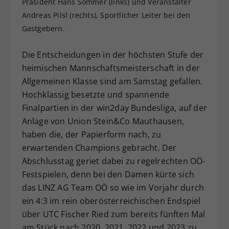
Präsident Hans Sommer (links) und Veranstalter
Dieser Wert speichert Ihre Consent-
Andreas Pilsl (rechts), Sportlicher Leiter bei den
Einstellungen. Unter anderem eine
Gastgebern.
zufällig generierte ID, für die
Zweck
historische Speicherung Ihrer
Die Entscheidungen in der höchsten Stufe der
vorgenommen Einstellungen, falls der
heimischen Mannschaftsmeisterschaft in der
Webseiten-Betreiber dies eingestellt
hat.
Allgemeinen Klasse sind am Samstag gefallen.
Hochklassig besetzte und spannende
Finalpartien in der win2day Bundesliga, auf der
Anlage von Union Stein&Co Mauthausen,
haben die, der Papierform nach, zu
erwartenden Champions gebracht. Der
Abschlusstag geriet dabei zu regelrechten OÖ-
Festspielen, denn bei den Damen kürte sich
das LINZ AG Team OÖ so wie im Vorjahr durch
ein 4:3 im rein oberösterreichischen Endspiel
über UTC Fischer Ried zum bereits fünften Mal
am Stück nach 2020, 2021, 2022 und 2023 zu