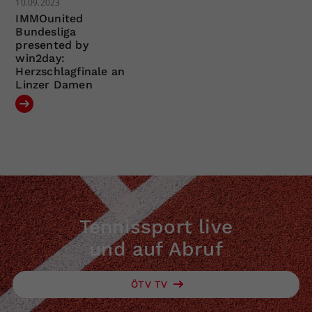
10.09.2023
IMMOunited
Bundesliga
presented by
win2day:
Herzschlagfinale an
Linzer Damen
Tennissport live
und auf Abruf
ÖTV TV