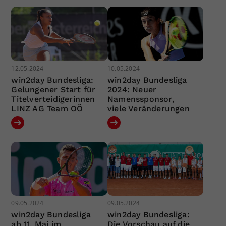
12.05.2024
10.05.2024
win2day Bundesliga:
win2day Bundesliga
Gelungener Start für
2024: Neuer
Titelverteidigerinnen
Namenssponsor,
LINZ AG Team OÖ
viele Veränderungen
09.05.2024
09.05.2024
win2day Bundesliga
win2day Bundesliga:
ab 11. Mai im
Die Vorschau auf die