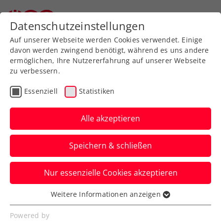
Zurück zur Newsübersicht
Datenschutzeinstellungen
Auf unserer Webseite werden Cookies verwendet. Einige
davon werden zwingend benötigt, während es uns andere
ermöglichen, Ihre Nutzererfahrung auf unserer Webseite
zu verbessern.
Allgemeine Klasse
Bundesliga
Liga
Essenziell
Statistiken
OÖ-Festspiele in der
win2day Bundesliga:
Alle akzeptieren
Triumphe für Linz und
Speichern & schließen
Mauthausen
Nur essenzielle Cookies akzeptieren
Die Damen von LINZ AG Team OÖ und
die Herren von Union Stein&Co
Weitere Informationen anzeigen
Essenziell
Mauthausen feiern Favorit:innenerfolge.
Essenzielle Cookies werden für grundlegende
Powered by