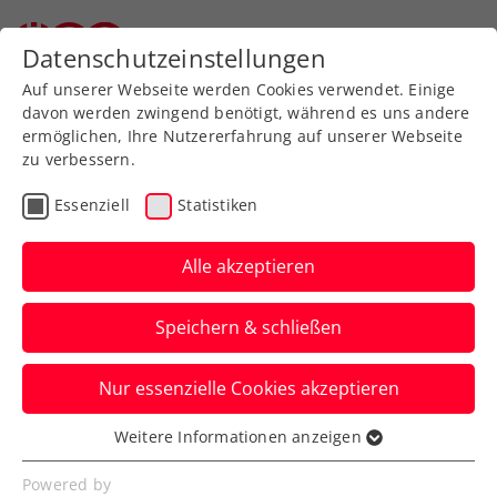
Zurück zur Newsübersicht
Datenschutzeinstellungen
Auf unserer Webseite werden Cookies verwendet. Einige
davon werden zwingend benötigt, während es uns andere
ermöglichen, Ihre Nutzererfahrung auf unserer Webseite
zu verbessern.
Allgemeine Klasse
Bundesliga
Liga
Essenziell
Statistiken
Linz gegen Ried:
Neuauflage des
Alle akzeptieren
Herzschlagfinals in
Speichern & schließen
win2day Bundesliga
Nur essenzielle Cookies akzeptieren
Und auch bei den Herren besteht eine
recht große Chance auf einen
Weitere Informationen anzeigen
Essenziell
oberösterreichischen Erfolg.
Essenzielle Cookies werden für grundlegende
Powered by