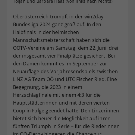
Toljan und Barbara Haas (von links nach rechts).
Dieser Wert speichert Ihre Consent-
Einstellungen. Unter anderem eine
Oberösterreich trumpft in der win2day
zufällig generierte ID, für die
Bundesliga 2024 ganz groß auf. In den
Zweck
historische Speicherung Ihrer
Halbfinals in der heimischen
vorgenommen Einstellungen, falls der
Mannschaftsmeisterschaft haben sich die
Webseiten-Betreiber dies eingestellt
hat.
OÖTV-Vereine am Samstag, dem 22. Juni, drei
der insgesamt vier Finalplätze gesichert. Bei
den Damen kommt es im September zur
Neuauflage des Vorjahresendspiels zwischen
LINZ AG Team OÖ und UTC Fischer Ried. Eine
Begegnung, die 2023 in einem
Herzschlagfinale mit einem 4:3 für die
Hauptstädterinnen und mit deren vierten
Coup in Folge geendet hatte. Den Linzerinnen
bietet sich heuer die Möglichkeit auf ihren
fünften Triumph in Serie – für die Riederinnen
im OÖ-Derby hingegen die Chance zur