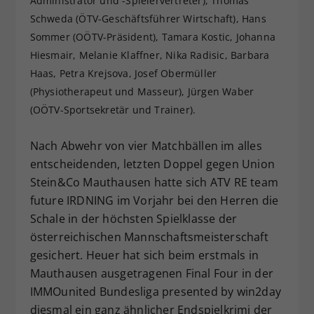
Administrator und -Spielervertreter), Thomas
Dieser Wert speichert Ihre Consent-
Schweda (ÖTV-Geschäftsführer Wirtschaft), Hans
Einstellungen. Unter anderem eine
Sommer (OÖTV-Präsident), Tamara Kostic, Johanna
zufällig generierte ID, für die
Hiesmair, Melanie Klaffner, Nika Radisic, Barbara
Zweck
historische Speicherung Ihrer
Haas, Petra Krejsova, Josef Obermüller
vorgenommen Einstellungen, falls der
(Physiotherapeut und Masseur), Jürgen Waber
Webseiten-Betreiber dies eingestellt
hat.
(OÖTV-Sportsekretär und Trainer).
Nach Abwehr von vier Matchbällen im alles
entscheidenden, letzten Doppel gegen Union
Stein&Co Mauthausen hatte sich ATV RE team
future IRDNING im Vorjahr bei den Herren die
Schale in der höchsten Spielklasse der
österreichischen Mannschaftsmeisterschaft
gesichert. Heuer hat sich beim erstmals in
Mauthausen ausgetragenen Final Four in der
IMMOunited Bundesliga presented by win2day
diesmal ein ganz ähnlicher Endspielkrimi der