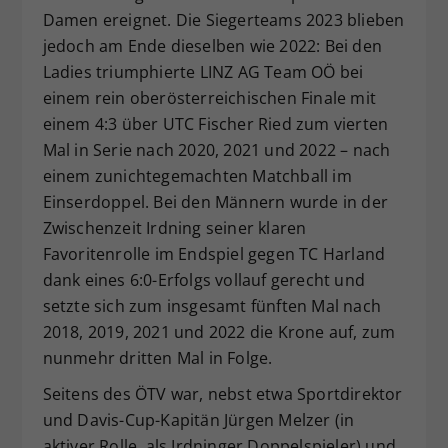
Damen ereignet. Die Siegerteams 2023 blieben
jedoch am Ende dieselben wie 2022: Bei den
Ladies triumphierte LINZ AG Team OÖ bei
einem rein oberösterreichischen Finale mit
einem 4:3 über UTC Fischer Ried zum vierten
Mal in Serie nach 2020, 2021 und 2022 – nach
einem zunichtegemachten Matchball im
Einserdoppel. Bei den Männern wurde in der
Zwischenzeit Irdning seiner klaren
Favoritenrolle im Endspiel gegen TC Harland
dank eines 6:0-Erfolgs vollauf gerecht und
setzte sich zum insgesamt fünften Mal nach
2018, 2019, 2021 und 2022 die Krone auf, zum
nunmehr dritten Mal in Folge.
Seitens des ÖTV war, nebst etwa Sportdirektor
und Davis-Cup-Kapitän Jürgen Melzer (in
aktiver Rolle, als Irdninger Doppelspieler) und