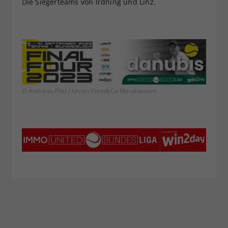
Die Siegerteams von Irdning und Linz.
© Andreas Pilsl / Union Stein&Co Mauthausen