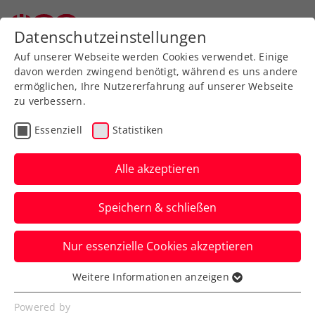
Zurück zur Newsübersicht
Datenschutzeinstellungen
Auf unserer Webseite werden Cookies verwendet. Einige
davon werden zwingend benötigt, während es uns andere
ermöglichen, Ihre Nutzererfahrung auf unserer Webseite
zu verbessern.
Allgemeine Klasse
Bundesliga
Essenziell
Statistiken
IMMOunited Bundesliga
presented by win2day:
Alle akzeptieren
Herzschlagfinale an
Speichern & schließen
Linzer Damen
Nur essenzielle Cookies akzeptieren
LINZ AG Team OÖ verteidigt in
Mauthausen wie ATV RE team future
Weitere Informationen anzeigen
Essenziell
IRDNING bei den Herren den Titel.
Essenzielle Cookies werden für grundlegende
Powered by