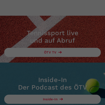
Tennissport live
und auf Abruf
ÖTV TV
Inside-In
Der Podcast des ÖTV
Inside-In