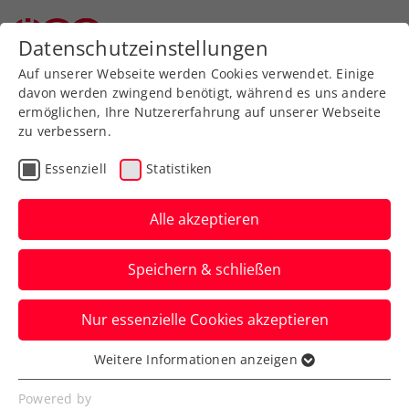
Zurück zur Newsübersicht
Datenschutzeinstellungen
Auf unserer Webseite werden Cookies verwendet. Einige
davon werden zwingend benötigt, während es uns andere
ermöglichen, Ihre Nutzererfahrung auf unserer Webseite
zu verbessern.
Turniere
Kids & Jugend
ITF
Essenziell
Statistiken
Viel Spannung und
Klasse: U18-EM in
Alle akzeptieren
Oberpullendorf beendet
Speichern & schließen
Die Sieger:innen der MEHRLEBEN – U18
Nur essenzielle Cookies akzeptieren
European Junior Championships powered
by Finanzfuchsgruppe stehen.
Weitere Informationen anzeigen
Essenziell
Verfasst von: Presseaussendung / Redaktion, 24.09.2024
Essenzielle Cookies werden für grundlegende
Powered by