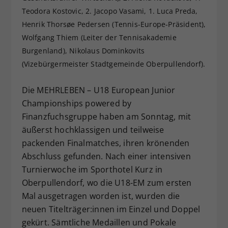
Teodora Kostovic, 2. Jacopo Vasami, 1. Luca Preda,
Dieser Wert speichert Ihre Consent-
Einstellungen. Unter anderem eine
Henrik Thorsøe Pedersen (Tennis-Europe-Präsident),
zufällig generierte ID, für die
Wolfgang Thiem (Leiter der Tennisakademie
Zweck
historische Speicherung Ihrer
Burgenland), Nikolaus Dominkovits
vorgenommen Einstellungen, falls der
(Vizebürgermeister Stadtgemeinde Oberpullendorf).
Webseiten-Betreiber dies eingestellt
hat.
Die MEHRLEBEN – U18 European Junior
Championships powered by
Finanzfuchsgruppe haben am Sonntag, mit
äußerst hochklassigen und teilweise
packenden Finalmatches, ihren krönenden
Abschluss gefunden. Nach einer intensiven
Turnierwoche im Sporthotel Kurz in
Oberpullendorf, wo die U18-EM zum ersten
Mal ausgetragen worden ist, wurden die
neuen Titelträger:innen im Einzel und Doppel
gekürt. Sämtliche Medaillen und Pokale