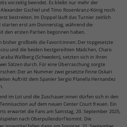
eits vorzeitig beendet. Es bleibt nur mehr der
 Alexander Gschiel und Timo Rosenkranz-König noch
rst bestreiten. Im Doppel läuft das Turnier zeitlich
l starten erst am Donnerstag, während die
t den ersten Partien begonnen haben.
 bisher großteils die Favorit:innen: Der topgesetzte
cou und die beiden bestgereihten Mädchen, Charo
Taraba Wallberg (Schweden), setzten sich in ihren
zwei Sätzen durch. Für eine Überraschung sorgte
urschen: Der an Nummer zwei gesetzte Finne Oskari
eiten Auftritt dem Spanier Sergio Planella Hernandez
n.
end im Lot und die Zuschauer:innen dürfen sich in den
ennisaction auf dem neuen Center Court freuen. Ein
urts erwartet die Fans am Samstag, 20. September 2025,
lspielen nach Oberpullendorf kommt. Die
:innentitel fallen dann am Sonntag, 21. September.