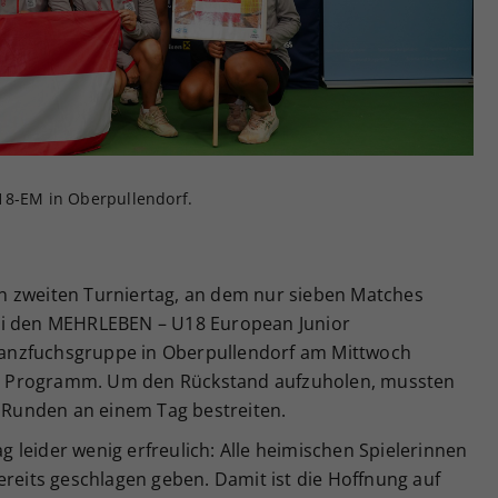
Zweck
generierte ID, für die historische Speicherung
Ihrer vorgenommen Einstellungen, falls der
Webseiten-Betreiber dies eingestellt hat.
18-EM in Oberpullendorf.
n zweiten Turniertag, an dem nur sieben Matches
ei den MEHRLEBEN – U18 European Junior
anzfuchsgruppe in Oberpullendorf am Mittwoch
m Programm. Um den Rückstand aufzuholen, mussten
i Runden an einem Tag bestreiten.
ag leider wenig erfreulich: Alle heimischen Spielerinnen
ereits geschlagen geben. Damit ist die Hoffnung auf