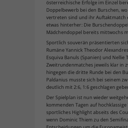
österreichische Erfolge im Einzel ber
Doppelbewerb bei den Burschen, wo
vertreten sind und ihr Auftaktmatch e
etwas hinterher: Die Burschendoppe
Mädchendoppel bereits mittwochs mi
Sportlich souverän präsentierten sich
Rumäne Yannick Theodor Alexandres
Esquiva Banuls (Spanien) und Nellie 
Zweitrundenmatches jeweils klar in 
hingegen die dritte Runde bei den B
Paldanius musste sich bei seinem zw
deutlich mit 2:6, 1:6 geschlagen gebe
Der Spielplan ist nun wieder weitgeh
kommenden Tagen auf hochklassige T
sportliches Highlight abseits des Co
wenn Dominic Thiem zu den Semifina
Entscheidungen um die Europameister