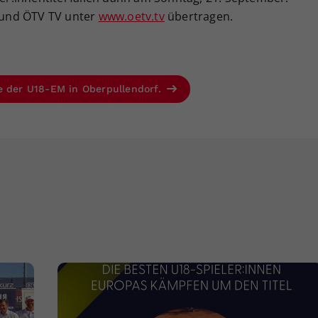
und ÖTV TV unter
www.oetv.tv
übertragen.
e der U18-EM in Oberpullendorf.