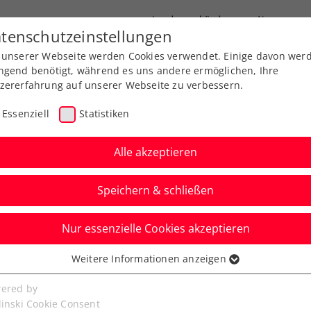
Landesverbände
News
tenschutzeinstellungen
 unserer Webseite werden Cookies verwendet. Einige davon wer
port
Ausbildung
Services
Über uns
ngend benötigt, während es uns andere ermöglichen, Ihre
zererfahrung auf unserer Webseite zu verbessern.
Essenziell
Statistiken
Alle akzeptieren
Speichern & schließen
Nur essenzielle Cookies akzeptieren
hendoppel als
Weitere Informationen anzeigen
ssenziell
tzte Hoffnung
senzielle Cookies werden für grundlegende Funktionen der
ered by
bseite benötigt. Dadurch ist gewährleistet, dass die Webseite
linski Cookie Consent