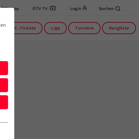
ÖTV App
ÖTV TV
Login
Suchen
den
DC-Tickets
Liga
Turniere
Rangliste