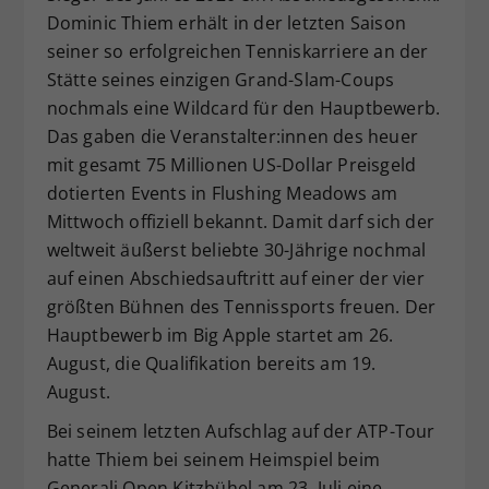
Dominic Thiem erhält in der letzten Saison
Dieser Wert speichert Ihre Consent-
seiner so erfolgreichen Tenniskarriere an der
Einstellungen. Unter anderem eine
zufällig generierte ID, für die
Stätte seines einzigen Grand-Slam-Coups
Zweck
historische Speicherung Ihrer
nochmals eine Wildcard für den Hauptbewerb.
vorgenommen Einstellungen, falls der
Das gaben die Veranstalter:innen des heuer
Webseiten-Betreiber dies eingestellt
mit gesamt 75 Millionen US-Dollar Preisgeld
hat.
dotierten Events in Flushing Meadows am
Mittwoch offiziell bekannt. Damit darf sich der
weltweit äußerst beliebte 30-Jährige nochmal
auf einen Abschiedsauftritt auf einer der vier
größten Bühnen des Tennissports freuen. Der
Hauptbewerb im Big Apple startet am 26.
August, die Qualifikation bereits am 19.
August.
Bei seinem letzten Aufschlag auf der ATP-Tour
hatte Thiem bei seinem Heimspiel beim
Generali Open Kitzbühel am 23. Juli eine