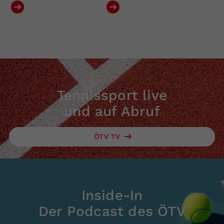
Tennissport live
und auf Abruf
ÖTV TV
Inside-In
Der Podcast des ÖTV