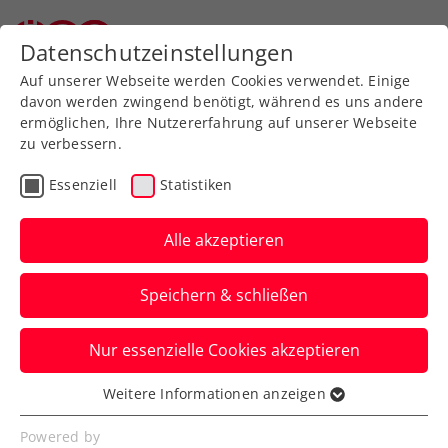
Zurück zur Newsübersicht
Datenschutzeinstellungen
Auf unserer Webseite werden Cookies verwendet. Einige
davon werden zwingend benötigt, während es uns andere
ermöglichen, Ihre Nutzererfahrung auf unserer Webseite
zu verbessern.
Turniere
ATP
Essenziell
Statistiken
US Open: Thiem erhält
Wildcard für den
Alle akzeptieren
Hauptbewerb
Speichern & schließen
Das ÖTV-Aushängeschild feiert somit in
Nur essenzielle Cookies akzeptieren
New York seine Grand-Slam-
Abschiedsvorstellung.
Weitere Informationen anzeigen
Essenziell
Verfasst von: Manuel Wachta, 15.08.2024
Essenzielle Cookies werden für grundlegende
Powered by