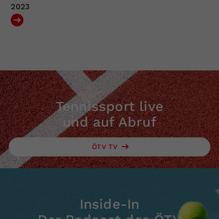
2023
Tennissport live
und auf Abruf
ÖTV TV
Inside-In