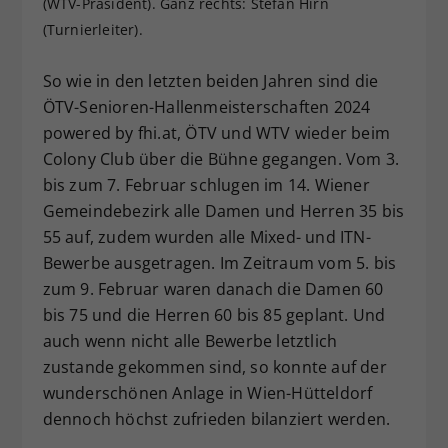
(WTV-Präsident). Ganz rechts: Stefan Hirn
Dieser Wert speichert Ihre Consent-
(Turnierleiter).
Einstellungen. Unter anderem eine
zufällig generierte ID, für die
So wie in den letzten beiden Jahren sind die
Zweck
historische Speicherung Ihrer
ÖTV-Senioren-Hallenmeisterschaften 2024
vorgenommen Einstellungen, falls der
powered by fhi.at, ÖTV und WTV wieder beim
Webseiten-Betreiber dies eingestellt
hat.
Colony Club über die Bühne gegangen. Vom 3.
bis zum 7. Februar schlugen im 14. Wiener
Gemeindebezirk alle Damen und Herren 35 bis
55 auf, zudem wurden alle Mixed- und ITN-
Bewerbe ausgetragen. Im Zeitraum vom 5. bis
zum 9. Februar waren danach die Damen 60
bis 75 und die Herren 60 bis 85 geplant. Und
auch wenn nicht alle Bewerbe letztlich
zustande gekommen sind, so konnte auf der
wunderschönen Anlage in Wien-Hütteldorf
dennoch höchst zufrieden bilanziert werden.