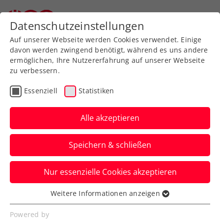
Zurück zur Newsübersicht
Datenschutzeinstellungen
Auf unserer Webseite werden Cookies verwendet. Einige
davon werden zwingend benötigt, während es uns andere
ermöglichen, Ihre Nutzererfahrung auf unserer Webseite
zu verbessern.
Turniere
Senioren
Essenziell
Statistiken
ÖTV-Senioren-
Hallenmeisterschaften
Alle akzeptieren
2024 neuerlich ein voller
Speichern & schließen
Erfolg
Nur essenzielle Cookies akzeptieren
Auch in diesem Jahr sieht der Colony Club
in Wien ein quantitativ wie qualitativ
Weitere Informationen anzeigen
Essenziell
starkes Feld.
Essenzielle Cookies werden für grundlegende
Powered by