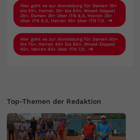
Hier geht es zur Anmeldung für Damen 35+
bis 55+, Herren 35+ bis 60+, Mixed-Doppel
35+, Damen 35+ über ITN 8,5, Herren 35+
über ITN 6,0, Herren 55+ über ITN 7,0.
Hier geht es zur Anmeldung für Damen 60+
bis 75+, Herren 65+ bis 80+, Mixed-Doppel
65+, Herren 65+ über ITN 7,0.
Top-Themen der Redaktion