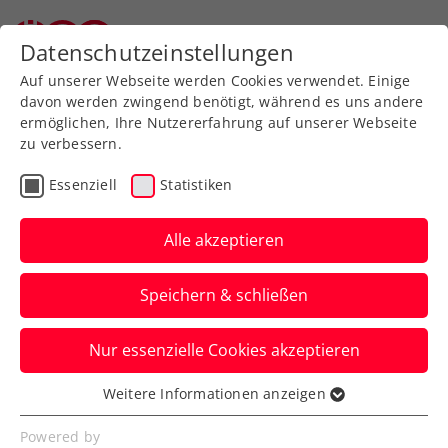
Zurück zur Newsübersicht
Datenschutzeinstellungen
Auf unserer Webseite werden Cookies verwendet. Einige
davon werden zwingend benötigt, während es uns andere
ermöglichen, Ihre Nutzererfahrung auf unserer Webseite
zu verbessern.
Turniere
Senioren
Essenziell
Statistiken
ÖTV-Senioren-
Hallenmeisterschaften
Alle akzeptieren
2025: Topturnier erneut
Speichern & schließen
im Colony Club
Nur essenzielle Cookies akzeptieren
Am Dienstag, 28. Jänner, um 20:00 Uhr ist
diesmal gleichzeitig Nennschluss für alle
Weitere Informationen anzeigen
Essenziell
Altersklassen.
Essenzielle Cookies werden für grundlegende
Powered by