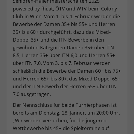
Senioren-Hallenmeisterschaften 2025
Dieser Wert speichert Ihre Consent-
powered by fhi.at, ÖTV und WTV beim Colony
Einstellungen. Unter anderem eine
Club in Wien. Vom 1. bis 4. Februar werden die
zufällig generierte ID, für die
Bewerbe der Damen 35+ bis 55+ und Herren
Zweck
historische Speicherung Ihrer
35+ bis 60+ durchgeführt, dazu das Mixed-
vorgenommen Einstellungen, falls der
Doppel 35+ und die ITN-Bewerbe in den
Webseiten-Betreiber dies eingestellt
hat.
gewohnten Kategorien Damen 35+ über ITN
8,5, Herren 35+ über ITN 6,0 und Herren 55+
über ITN 7,0. Vom 3. bis 7. Februar werden
schließlich die Bewerbe der Damen 60+ bis 75+
und Herren 65+ bis 80+, das Mixed-Doppel 65+
und der ITN-Bewerb der Herren 65+ über ITN
7,0 ausgetragen.
Der Nennschluss für beide Turnierphasen ist
bereits am Dienstag, 28. Jänner, um 20:00 Uhr.
„Wir werden versuchen, für die jüngeren
Wettbewerbe bis 45+ die Spieltermine auf