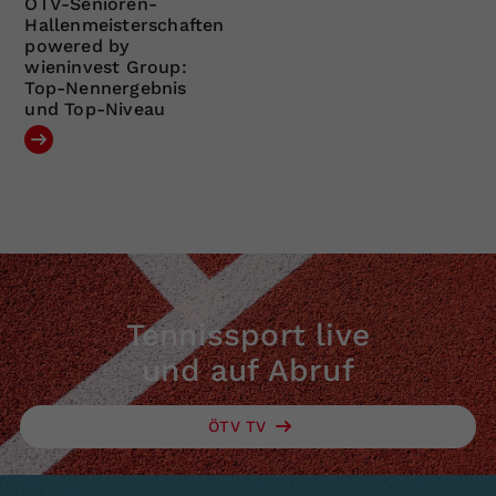
ÖTV-Senioren-
Hallenmeisterschaften
powered by
wieninvest Group:
Top-Nennergebnis
und Top-Niveau
Tennissport live
und auf Abruf
ÖTV TV