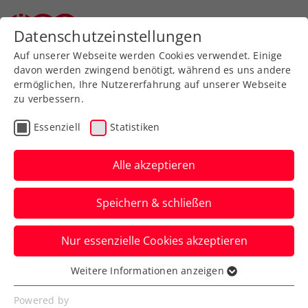
Zurück zur Newsübersicht
Datenschutzeinstellungen
Auf unserer Webseite werden Cookies verwendet. Einige
davon werden zwingend benötigt, während es uns andere
ermöglichen, Ihre Nutzererfahrung auf unserer Webseite
zu verbessern.
Turniere
Senioren
Essenziell
Statistiken
ÖTV-Senioren-
Hallenmeisterschaften
Alle akzeptieren
2026 am Dienstag live auf
Speichern & schließen
ÖTV TV
Nur essenzielle Cookies akzeptieren
Die ersten Entscheidungen der ersten
Turnierphase im Colony Club in Wien gibt
Weitere Informationen anzeigen
Essenziell
es im Livestream.
Essenzielle Cookies werden für grundlegende
Powered by