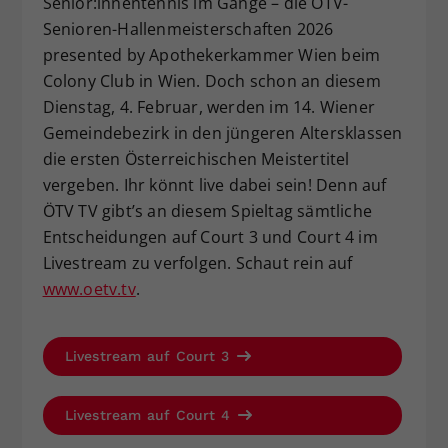
Senior:innentennis im Gange – die ÖTV-
Dieser Wert speichert Ihre Consent-
Senioren-Hallenmeisterschaften 2026
Einstellungen. Unter anderem eine
presented by Apothekerkammer Wien beim
zufällig generierte ID, für die
Colony Club in Wien. Doch schon an diesem
Zweck
historische Speicherung Ihrer
Dienstag, 4. Februar, werden im 14. Wiener
vorgenommen Einstellungen, falls der
Gemeindebezirk in den jüngeren Altersklassen
Webseiten-Betreiber dies eingestellt
hat.
die ersten Österreichischen Meistertitel
vergeben. Ihr könnt live dabei sein! Denn auf
ÖTV TV gibt’s an diesem Spieltag sämtliche
Entscheidungen auf Court 3 und Court 4 im
Livestream zu verfolgen. Schaut rein auf
www.oetv.tv
.
Livestream auf Court 3
Livestream auf Court 4