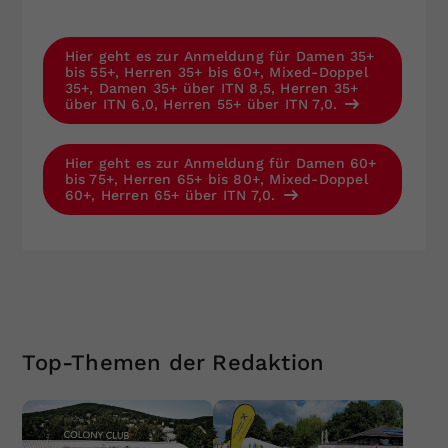
Hier geht es zur Anmeldung für Damen 35+
bis 55+, Herren 35+ bis 60+, Mixed-Doppel
35+, Damen 35+ über ITN 8,5, Herren 35+
über ITN 6,0, Herren 55+ über ITN 7,0.
Hier geht es zur Anmeldung für Damen 60+
bis 75+, Herren 65+ bis 80+, Mixed-Doppel
60+, Herren 65+ über ITN 7,0.
Top-Themen der Redaktion