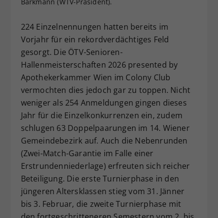
Barkmann (WTV-Präsident).
Dieser Wert speichert Ihre Consent-
Einstellungen. Unter anderem eine
224 Einzelnennungen hatten bereits im
zufällig generierte ID, für die
Vorjahr für ein rekordverdächtiges Feld
Zweck
historische Speicherung Ihrer
gesorgt. Die ÖTV-Senioren-
vorgenommen Einstellungen, falls der
Hallenmeisterschaften 2026 presented by
Webseiten-Betreiber dies eingestellt
hat.
Apothekerkammer Wien im Colony Club
vermochten dies jedoch gar zu toppen. Nicht
weniger als 254 Anmeldungen gingen dieses
Jahr für die Einzelkonkurrenzen ein, zudem
schlugen 63 Doppelpaarungen im 14. Wiener
Gemeindebezirk auf. Auch die Nebenrunden
(Zwei-Match-Garantie im Falle einer
Erstrundenniederlage) erfreuten sich reicher
Beteiligung. Die erste Turnierphase in den
jüngeren Altersklassen stieg vom 31. Jänner
bis 3. Februar, die zweite Turnierphase mit
den fortgeschritteneren Semestern vom 2. bis