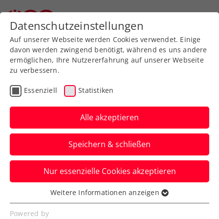
Zurück zur Newsübersicht
Datenschutzeinstellungen
Auf unserer Webseite werden Cookies verwendet. Einige
davon werden zwingend benötigt, während es uns andere
ermöglichen, Ihre Nutzererfahrung auf unserer Webseite
zu verbessern.
Turniere
Senioren
Essenziell
Statistiken
ÖTV-Senioren-
Hallenmeisterschaften:
Alle akzeptieren
Werbung fürs
Speichern & schließen
Senior:innentennis
Nur essenzielle Cookies akzeptieren
254 Starter:innen im Single sorgen im
Colony Club für ein Event der Extraklasse
Weitere Informationen anzeigen
Essenziell
– quantitativ wie qualitativ.
Essenzielle Cookies werden für grundlegende
Powered by