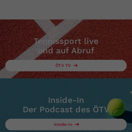
Tennissport live
und auf Abruf
ÖTV TV
Inside-In
Der Podcast des ÖTV
Inside-In