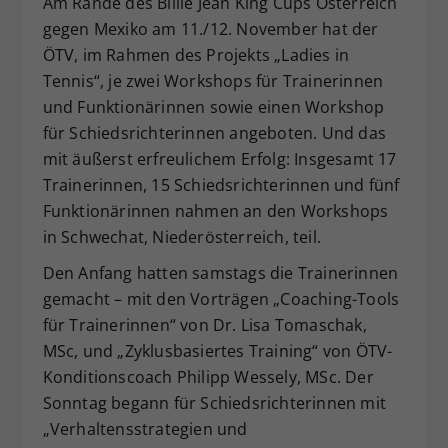
Am Rande des Billie Jean King Cups Österreich
Dieser Wert speichert Ihre Consent-
gegen Mexiko am 11./12. November hat der
Einstellungen. Unter anderem eine
ÖTV, im Rahmen des Projekts „Ladies in
zufällig generierte ID, für die
Tennis“, je zwei Workshops für Trainerinnen
Zweck
historische Speicherung Ihrer
und Funktionärinnen sowie einen Workshop
vorgenommen Einstellungen, falls der
für Schiedsrichterinnen angeboten. Und das
Webseiten-Betreiber dies eingestellt
hat.
mit äußerst erfreulichem Erfolg: Insgesamt 17
Trainerinnen, 15 Schiedsrichterinnen und fünf
Funktionärinnen nahmen an den Workshops
in Schwechat, Niederösterreich, teil.
Den Anfang hatten samstags die Trainerinnen
gemacht – mit den Vorträgen „Coaching-Tools
für Trainerinnen“ von Dr. Lisa Tomaschak,
MSc, und „Zyklusbasiertes Training“ von ÖTV-
Konditionscoach Philipp Wessely, MSc. Der
Sonntag begann für Schiedsrichterinnen mit
„Verhaltensstrategien und