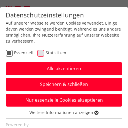
Zurück zur Newsübersicht
Datenschutzeinstellungen
Auf unserer Webseite werden Cookies verwendet. Einige
davon werden zwingend benötigt, während es uns andere
ermöglichen, Ihre Nutzererfahrung auf unserer Webseite
zu verbessern.
Verbands-Info
Essenziell
Statistiken
„Es greift langsam“:
„Ladies in Tennis“-
Alle akzeptieren
Workshops wieder ein
Speichern & schließen
voller Erfolg
Nur essenzielle Cookies akzeptieren
Der große Einsatz des ÖTV für den
Frauensport wird mittlerweile gar
Weitere Informationen anzeigen
Essenziell
international gewürdigt und prämiert.
Essenzielle Cookies werden für grundlegende
Powered by