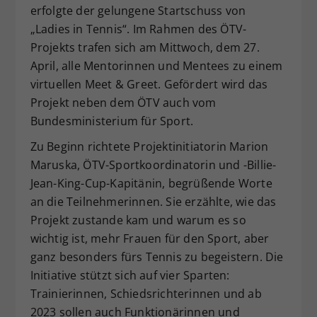
erfolgte der gelungene Startschuss von
Dieser Wert speichert Ihre Consent-
„Ladies in Tennis“. Im Rahmen des ÖTV-
Einstellungen. Unter anderem eine
Projekts trafen sich am Mittwoch, dem 27.
zufällig generierte ID, für die
Zweck
historische Speicherung Ihrer
April, alle Mentorinnen und Mentees zu einem
vorgenommen Einstellungen, falls der
virtuellen Meet & Greet. Gefördert wird das
Webseiten-Betreiber dies eingestellt
Projekt neben dem ÖTV auch vom
hat.
Bundesministerium für Sport.
Zu Beginn richtete Projektinitiatorin Marion
Maruska, ÖTV-Sportkoordinatorin und -Billie-
Jean-King-Cup-Kapitänin, begrüßende Worte
an die Teilnehmerinnen. Sie erzählte, wie das
Projekt zustande kam und warum es so
wichtig ist, mehr Frauen für den Sport, aber
ganz besonders fürs Tennis zu begeistern. Die
Initiative stützt sich auf vier Sparten:
Trainierinnen, Schiedsrichterinnen und ab
2023 sollen auch Funktionärinnen und