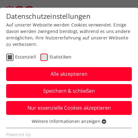
Zurück zur Newsübersicht
Datenschutzeinstellungen
Auf unserer Webseite werden Cookies verwendet. Einige
davon werden zwingend benötigt, während es uns andere
ermöglichen, Ihre Nutzererfahrung auf unserer Webseite
zu verbessern.
Ausbildung
Verbands-Info
Essenziell
Statistiken
Ladies in Tennis:
Gelungener Startschuss
Alle akzeptieren
Das virtuelle Meeting des Mentoring-
Speichern & schließen
Programms wurde von Top-
Schiedsrichterin Louise Azémar Engzell
Nur essenzielle Cookies akzeptieren
und Projektinitiatorin Marion Maruska
Weitere Informationen anzeigen
besucht.
Essenziell
Essenzielle Cookies werden für grundlegende
Powered by
Verfasst von: Eva Rungaldier / Redaktion, 30.04.2022