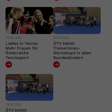
30.05.2022
29.05.2022
Ladies in Tennis:
ÖTV bietet
Mehr Frauen für
Trainerinnen-
Österreichs
Workshops in allen
Tennissport
Bundesländern
29.05.2022
ÖTV bietet