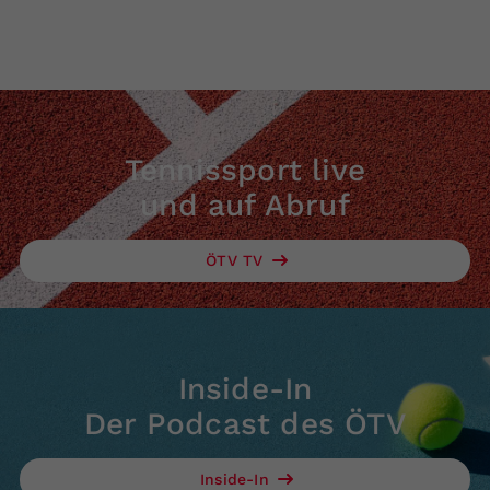
Tennissport live
und auf Abruf
ÖTV TV
Inside-In
Der Podcast des ÖTV
Inside-In