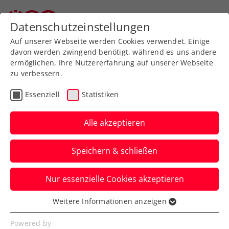
Datenschutzeinstellungen
Auf unserer Webseite werden Cookies verwendet. Einige
davon werden zwingend benötigt, während es uns andere
ermöglichen, Ihre Nutzererfahrung auf unserer Webseite
zu verbessern.
Veranstaltungen 2026
Essenziell
Statistiken
Alle akzeptieren
Speichern & schließen
Alle Informationen
Nur essenzielle Cookies akzeptieren
Weitere Informationen anzeigen
Hier findest du einen Überblick
Essenziell
zu den Veranstaltungen im Jahr
Essenzielle Cookies werden für grundlegende
Powered by