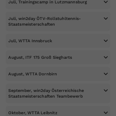
Juli, Trainingscamp in Lutzmannsburg
Dieser Wert speichert Ihre Consent-
Einstellungen. Unter anderem eine
zufällig generierte ID, für die
Juli, win2day ÖTV-Rollstuhltennis-
Zweck
historische Speicherung Ihrer
Staatsmeisterschaften
www.oetv.at/turniere/275408
vorgenommen Einstellungen, falls der
Webseiten-Betreiber dies eingestellt
hat.
Juli, WTTA Innsbruck
Die Kosten für Tennisplätze und Trainerkosten
werden vom ÖTV zur Gänze übernommen.
August, ITF 175 Groß Siegharts
ANMELDUNG: bis Mittwoch, 2. Juni, an
rollstuhltennis@oetv.at
.
ÖTV: Turniere
August, WTTA Dornbirn
www.oetv.at/turniere/270808
September, win2day Österreichische
Staatsmeisterschaften Teambewerb
Oktober, WTTA Leibnitz