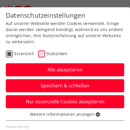
Datenschutzeinstellungen
Auf unserer Webseite werden Cookies verwendet. Einige
davon werden zwingend benötigt, während es uns andere
ermöglichen, Ihre Nutzererfahrung auf unserer Webseite
zu verbessern.
Rollstuhltennis-Infos
Essenziell
Statistiken
Alle akzeptieren
Speichern & schließen
Alle Informationen
Nur essenzielle Cookies akzeptieren
Weitere Informationen anzeigen
Rollstuhltennis ist eine der
Essenziell
beliebtesten
Essenzielle Cookies werden für grundlegende
Powered by