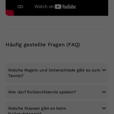
Dieser Wert speichert Ihre Consent-
Einstellungen. Unter anderem eine
zufällig generierte ID, für die
Zweck
historische Speicherung Ihrer
vorgenommen Einstellungen, falls der
Webseiten-Betreiber dies eingestellt
hat.
Häufig gestellte Fragen (FAQ)
Welche Regeln und Unterschiede gibt es zum
Tennis?
Wer darf Rollstuhltennis spielen?
Welche Klassen gibt es beim
Rollstuhltennis?