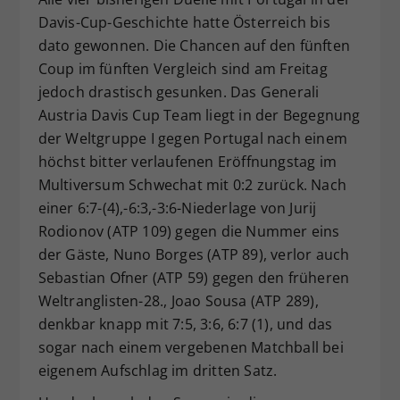
Dieser Wert speichert Ihre Consent-
Davis-Cup-Geschichte hatte Österreich bis
Einstellungen. Unter anderem eine
dato gewonnen. Die Chancen auf den fünften
zufällig generierte ID, für die
Coup im fünften Vergleich sind am Freitag
Zweck
historische Speicherung Ihrer
jedoch drastisch gesunken. Das Generali
vorgenommen Einstellungen, falls der
Austria Davis Cup Team liegt in der Begegnung
Webseiten-Betreiber dies eingestellt
der Weltgruppe I gegen Portugal nach einem
hat.
höchst bitter verlaufenen Eröffnungstag im
Multiversum Schwechat mit 0:2 zurück. Nach
einer 6:7-(4),-6:3,-3:6-Niederlage von Jurij
Rodionov (ATP 109) gegen die Nummer eins
der Gäste, Nuno Borges (ATP 89), verlor auch
Sebastian Ofner (ATP 59) gegen den früheren
Weltranglisten-28., Joao Sousa (ATP 289),
denkbar knapp mit 7:5, 3:6, 6:7 (1), und das
sogar nach einem vergebenen Matchball bei
eigenem Aufschlag im dritten Satz.