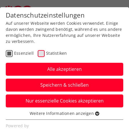
Zurück zur Newsübersicht
Datenschutzeinstellungen
Auf unserer Webseite werden Cookies verwendet. Einige
davon werden zwingend benötigt, während es uns andere
ermöglichen, Ihre Nutzererfahrung auf unserer Webseite
zu verbessern.
Davis Cup
Essenziell
Statistiken
Zwei Dreisatz-
Niederlagen: Bitterer 1.
Alle akzeptieren
Tag für ÖTV-Herren in
Speichern & schließen
Schwechat
Nur essenzielle Cookies akzeptieren
Jurij Rodionov und Sebastian Ofner
verlieren jeweils ganz knapp. Am Samstag
Weitere Informationen anzeigen
Essenziell
braucht es nun drei Siege.
Essenzielle Cookies werden für grundlegende
Powered by