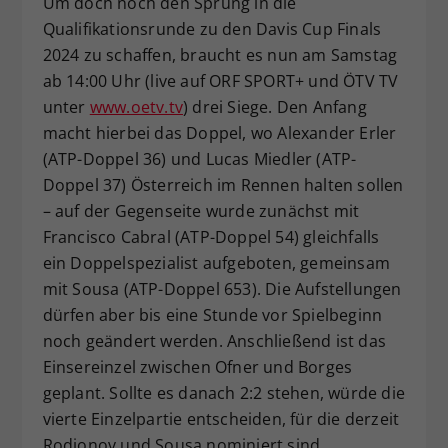
Um doch noch den Sprung in die
Qualifikationsrunde zu den Davis Cup Finals
2024 zu schaffen, braucht es nun am Samstag
ab 14:00 Uhr (live auf ORF SPORT+ und ÖTV TV
unter
www.oetv.tv
) drei Siege. Den Anfang
macht hierbei das Doppel, wo Alexander Erler
(ATP-Doppel 36) und Lucas Miedler (ATP-
Doppel 37) Österreich im Rennen halten sollen
– auf der Gegenseite wurde zunächst mit
Francisco Cabral (ATP-Doppel 54) gleichfalls
ein Doppelspezialist aufgeboten, gemeinsam
mit Sousa (ATP-Doppel 653). Die Aufstellungen
dürfen aber bis eine Stunde vor Spielbeginn
noch geändert werden. Anschließend ist das
Einsereinzel zwischen Ofner und Borges
geplant. Sollte es danach 2:2 stehen, würde die
vierte Einzelpartie entscheiden, für die derzeit
Rodionov und Sousa nominiert sind.