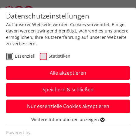
Zurück zur Newsübersicht
Datenschutzeinstellungen
Auf unserer Webseite werden Cookies verwendet. Einige
davon werden zwingend benötigt, während es uns andere
ermöglichen, Ihre Nutzererfahrung auf unserer Webseite
zu verbessern.
Turniere
ATP
Essenziell
Statistiken
Ofner in Tokio nach ATP-
500-Premierensieg
Alle akzeptieren
ausgeschieden
Speichern & schließen
Auch das ÖTV-Davis-Cup-Doppel
Nur essenzielle Cookies akzeptieren
Alexander Erler und Lucas Miedler ereilt
in Japans Hauptstadt das Aus.
Weitere Informationen anzeigen
Essenziell
Verfasst von: Manuel Wachta, 18.10.2023
Essenzielle Cookies werden für grundlegende
Powered by