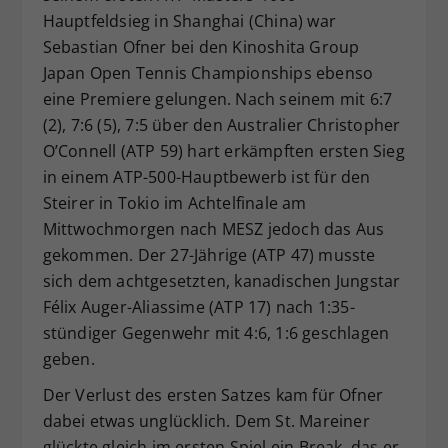
Hauptfeldsieg in Shanghai (China) war
Dieser Wert speichert Ihre Consent-
Sebastian Ofner bei den Kinoshita Group
Einstellungen. Unter anderem eine
zufällig generierte ID, für die
Japan Open Tennis Championships ebenso
Zweck
historische Speicherung Ihrer
eine Premiere gelungen. Nach seinem mit 6:7
vorgenommen Einstellungen, falls der
(2), 7:6 (5), 7:5 über den Australier Christopher
Webseiten-Betreiber dies eingestellt
O’Connell (ATP 59) hart erkämpften ersten Sieg
hat.
in einem ATP-500-Hauptbewerb ist für den
Steirer in Tokio im Achtelfinale am
Mittwochmorgen nach MESZ jedoch das Aus
gekommen. Der 27-Jährige (ATP 47) musste
sich dem achtgesetzten, kanadischen Jungstar
Félix Auger-Aliassime (ATP 17) nach 1:35-
stündiger Gegenwehr mit 4:6, 1:6 geschlagen
geben.
Der Verlust des ersten Satzes kam für Ofner
dabei etwas unglücklich. Dem St. Mareiner
glückte gleich im ersten Spiel ein Break, das er