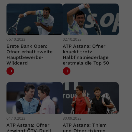
05.10.2023
02.10.2023
Erste Bank Open:
ATP Astana: Ofner
Ofner erhält zweite
knackt trotz
Hauptbewerbs-
Halbfinalniederlage
Wildcard
erstmals die Top 50
01.10.2023
30.09.2023
ATP Astana: Ofner
ATP Astana: Thiem
gewinnt ÖTV-Duell
und Ofner fixieren