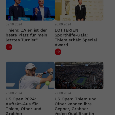
02.10.2024
26.09.2024
Thiem: „Wien ist der
LOTTERIEN
beste Platz für mein
Sporthilfe-Gala:
letztes Turnier“
Thiem erhält Special
Award
26.08.2024
22.08.2024
US Open 2024:
US Open: Thiem und
Auftakt-Aus für
Ofner kennen ihre
Thiem, Ofner und
Gegner, Grabher
Grabher
gegen Qualifikantin