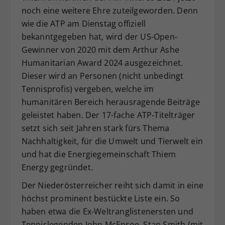
noch eine weitere Ehre zuteilgeworden. Denn
Dieser Wert speichert Ihre Consent-
wie die ATP am Dienstag offiziell
Einstellungen. Unter anderem eine
zufällig generierte ID, für die
bekanntgegeben hat, wird der US-Open-
Zweck
historische Speicherung Ihrer
Gewinner von 2020 mit dem Arthur Ashe
vorgenommen Einstellungen, falls der
Humanitarian Award 2024 ausgezeichnet.
Webseiten-Betreiber dies eingestellt
Dieser wird an Personen (nicht unbedingt
hat.
Tennisprofis) vergeben, welche im
humanitären Bereich herausragende Beiträge
geleistet haben. Der 17-fache ATP-Titelträger
setzt sich seit Jahren stark fürs Thema
Nachhaltigkeit, für die Umwelt und Tierwelt ein
und hat die Energiegemeinschaft Thiem
Energy gegründet.
Der Niederösterreicher reiht sich damit in eine
höchst prominent bestückte Liste ein. So
haben etwa die Ex-Weltranglistenersten und
Tennislegenden John McEnroe, Stan Smith (mit