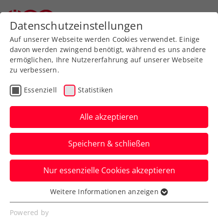
Zurück zur Newsübersicht
Datenschutzeinstellungen
Auf unserer Webseite werden Cookies verwendet. Einige
davon werden zwingend benötigt, während es uns andere
ermöglichen, Ihre Nutzererfahrung auf unserer Webseite
zu verbessern.
ATP
Essenziell
Statistiken
Große Ehre: Thiem erhält
Arthur Ashe Humanitarian
Alle akzeptieren
Award 2024
Speichern & schließen
Die ATP würdigt den langjährigen Einsatz
Nur essenzielle Cookies akzeptieren
des ÖTV-Aushängeschilds für den
Naturschutz.
Weitere Informationen anzeigen
Essenziell
Verfasst von: Manuel Wachta, 12.12.2024
Essenzielle Cookies werden für grundlegende
Powered by