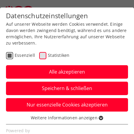
Zurück zur Newsübersicht
Datenschutzeinstellungen
Auf unserer Webseite werden Cookies verwendet. Einige
davon werden zwingend benötigt, während es uns andere
ermöglichen, Ihre Nutzererfahrung auf unserer Webseite
zu verbessern.
Verbands-Info
ATP
Essenziell
Statistiken
LOTTERIEN Sporthilfe-
Gala: Ein Hoch auf Thiem
Alle akzeptieren
und Langmann
Speichern & schließen
Die zwei ÖTV-Aushängeschilder wurden
Nur essenzielle Cookies akzeptieren
am Donnerstag bei der Gala in der
Wiener Stadthalle geehrt.
Weitere Informationen anzeigen
Essenziell
Verfasst von: Manuel Wachta, 04.10.2024
Essenzielle Cookies werden für grundlegende
Powered by