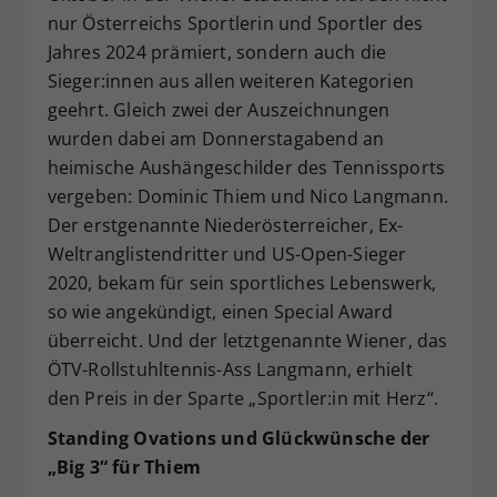
nur Österreichs Sportlerin und Sportler des
Dieser Wert speichert Ihre Consent-
Jahres 2024 prämiert, sondern auch die
Einstellungen. Unter anderem eine
zufällig generierte ID, für die
Sieger:innen aus allen weiteren Kategorien
Zweck
historische Speicherung Ihrer
geehrt. Gleich zwei der Auszeichnungen
vorgenommen Einstellungen, falls der
wurden dabei am Donnerstagabend an
Webseiten-Betreiber dies eingestellt
heimische Aushängeschilder des Tennissports
hat.
vergeben: Dominic Thiem und Nico Langmann.
Der erstgenannte Niederösterreicher, Ex-
Weltranglistendritter und US-Open-Sieger
2020, bekam für sein sportliches Lebenswerk,
so wie angekündigt, einen Special Award
überreicht. Und der letztgenannte Wiener, das
ÖTV-Rollstuhltennis-Ass Langmann, erhielt
den Preis in der Sparte „Sportler:in mit Herz“.
Standing Ovations und Glückwünsche der
„Big 3“ für Thiem