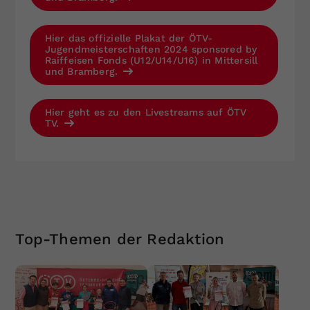
Hier das offizielle Plakat der ÖTV-
Jugendmeisterschaften 2024 sponsored by
Raiffeisen Fonds (U12/U14/U16) in Mittersill
und Bramberg.
Hier geht es zu den Livestreams auf ÖTV
TV.
Top-Themen der Redaktion