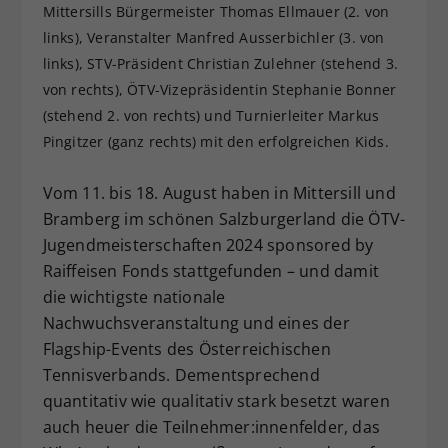
Mittersills Bürgermeister Thomas Ellmauer (2. von
Dieser Wert speichert Ihre Consent-
links), Veranstalter Manfred Ausserbichler (3. von
Einstellungen. Unter anderem eine
links), STV-Präsident Christian Zulehner (stehend 3.
zufällig generierte ID, für die
von rechts), ÖTV-Vizepräsidentin Stephanie Bonner
Zweck
historische Speicherung Ihrer
vorgenommen Einstellungen, falls der
(stehend 2. von rechts) und Turnierleiter Markus
Webseiten-Betreiber dies eingestellt
Pingitzer (ganz rechts) mit den erfolgreichen Kids.
hat.
Vom 11. bis 18. August haben in Mittersill und
Bramberg im schönen Salzburgerland die ÖTV-
Jugendmeisterschaften 2024 sponsored by
Raiffeisen Fonds stattgefunden – und damit
die wichtigste nationale
Nachwuchsveranstaltung und eines der
Flagship-Events des Österreichischen
Tennisverbands. Dementsprechend
quantitativ wie qualitativ stark besetzt waren
auch heuer die Teilnehmer:innenfelder, das