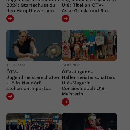
2024: Startschuss zu
U18: Titel an ÖTV-
den Hauptbewerben
Asse Graski und Rabl
11.04.2024
19.03.2024
ÖTV-
ÖTV-Jugend-
Jugendmeisterschaften
Hallenmeisterschaften:
U18 in Neudörfl
U16-Siegerin
stehen ante portas
Corciova auch U18-
Meisterin