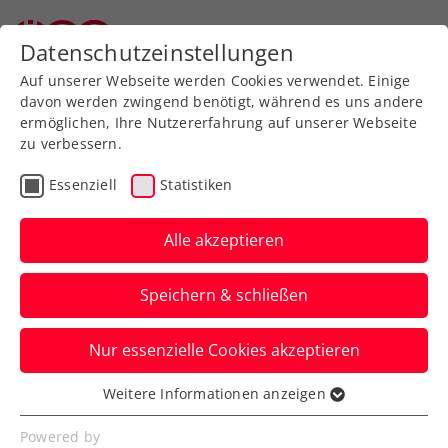
Zurück zur Newsübersicht
Datenschutzeinstellungen
Auf unserer Webseite werden Cookies verwendet. Einige
davon werden zwingend benötigt, während es uns andere
ermöglichen, Ihre Nutzererfahrung auf unserer Webseite
zu verbessern.
Turniere
Kids & Jugend
Essenziell
Statistiken
ÖTV-
Jugendmeisterschaften
Alle akzeptieren
2024: Mittersill und
Speichern & schließen
Bramberg als Top-
Gastgeber
Nur essenzielle Cookies akzeptieren
Weitere Informationen anzeigen
Die nationalen Titelkämpfe in Salzburg für
Essenziell
den Nachwuchs wurden zu einem vollen
Essenzielle Cookies werden für grundlegende
Powered by