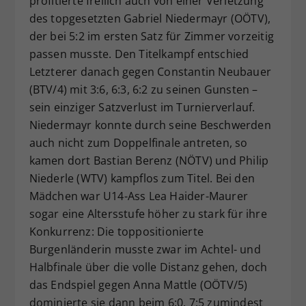
profitierte freilich auch von einer Verletzung
des topgesetzten Gabriel Niedermayr (OÖTV),
der bei 5:2 im ersten Satz für Zimmer vorzeitig
passen musste. Den Titelkampf entschied
Letzterer danach gegen Constantin Neubauer
(BTV/4) mit 3:6, 6:3, 6:2 zu seinen Gunsten –
sein einziger Satzverlust im Turnierverlauf.
Niedermayr konnte durch seine Beschwerden
auch nicht zum Doppelfinale antreten, so
kamen dort Bastian Berenz (NÖTV) und Philip
Niederle (WTV) kampflos zum Titel. Bei den
Mädchen war U14-Ass Lea Haider-Maurer
sogar eine Altersstufe höher zu stark für ihre
Konkurrenz: Die toppositionierte
Burgenländerin musste zwar im Achtel- und
Halbfinale über die volle Distanz gehen, doch
das Endspiel gegen Anna Mattle (OÖTV/5)
dominierte sie dann beim 6:0, 7:5 zumindest