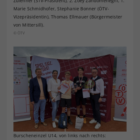
Zulehner (STV-Präsident), 2. Zoey Zandomeneghi, 1.
Marie Schmidhofer, Stephanie Bonner (ÖTV-
Vizepräsidentin), Thomas Ellmauer (Bürgermeister
von Mittersill).
© ÖTV
Burscheneinzel U14, von links nach rechts: