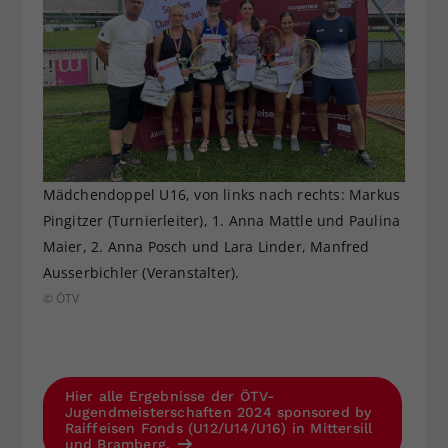
Mädchendoppel U16, von links nach rechts: Markus
Pingitzer (Turnierleiter), 1. Anna Mattle und Paulina
Maier, 2. Anna Posch und Lara Linder, Manfred
Ausserbichler (Veranstalter).
© ÖTV
Hier alle Ergebnisse der ÖTV-
Jugendmeisterschaften 2024 sponsored by
Raiffeisen Fonds (U12/U14/U16) in Mittersill
und Bramberg.