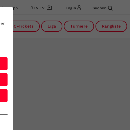
ÖTV App
ÖTV TV
Login
Suchen
den
DC-Tickets
Liga
Turniere
Rangliste