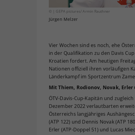
© | GEPA pictures/ Armin Rauthner
Jürgen Melzer
Vier Wochen sind es noch, ehe Öster
in der Qualifikation zu den Davis Cu
Kroatien fordert. Am heutigen Freit
Nationen offiziell ihren vorläufigen
Länderkampf im Sportzentrum Zamet
Mit Thiem, Rodionov, Novak, Erler
ÖTV-Davis-Cup-Kapitän und zugleich 
Dezember 2022 verlautbarten erweite
Österreichs langjähriges Aushängesch
(ATP 122) und Dennis Novak (ATP 180
Erler (ATP-Doppel 51) und Lucas Mied