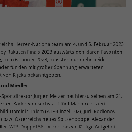
Zweck
generierte ID, für die historische Speicherung
Ihrer vorgenommen Einstellungen, falls der
Webseiten-Betreiber dies eingestellt hat.
reichs Herren-Nationalteam am 4. und 5. Februar 2023
p by Rakuten Finals 2023 auswärts den klaren Favoriten
ag, dem 6. Jänner 2023, mussten nunmehr beide
 Kader für den mit großer Spannung erwarteten
 von Rijeka bekanntgeben.
 und Miedler
-Sportdirektor Jürgen Melzer hat hierzu seinen am 21.
rten Kader von sechs auf fünf Mann reduziert.
ild Dominic Thiem (ATP-Einzel 102), Jurij Rodionov
) bzw. Österreichs neues Spitzendoppel Alexander
ler (ATP-Doppel 56) bilden das vorläufige Aufgebot.