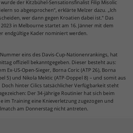
de der Kitzbühel-Sensationsfinalist Filip Misolic
Spielern so abgesprochen“, erklärte Melzer dazu. „Ich
cheiden, wer dann gegen Kroatien dabei ist.“ Das
 2023 in Melbourne startet am 16. Jänner mit dem
r endgültige Kader nominiert werden.
e Nummer eins des Davis-Cup-Nationenrankings, hat
ittag offiziell bekanntgegeben. Dieser besteht aus:
hiem Ex-US-Open-Sieger, Borna Coric (ATP 26), Borna
el 5) und Nikola Mektic (ATP-Doppel 8) – und somit aus
Doch hinter Cilics tatsächlicher Verfügbarkeit steht
agezeichen: Der 34-jährige Routinier hat sich beim
e im Training eine Knieverletzung zugezogen und
almatch am Donnerstag nicht antreten.