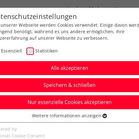
Landesverbände
News
tenschutzeinstellungen
 unserer Webseite werden Cookies verwendet. Einige davon wer
port
Ausbildung
Services
Über uns
ngend benötigt, während es uns andere ermöglichen, Ihre
zererfahrung auf unserer Webseite zu verbessern.
Essenziell
Statistiken
Alle akzeptieren
Speichern & schließen
rt vorläufigen ÖTV-
Nur essenzielle Cookies akzeptieren
Davis Cup in Kroatien
Weitere Informationen anzeigen
ssenziell
hr fristgerecht von sechs auf fünf Spieler
senzielle Cookies werden für grundlegende Funktionen der
ered by
bseite benötigt. Dadurch ist gewährleistet, dass die Webseite
linski Cookie Consent