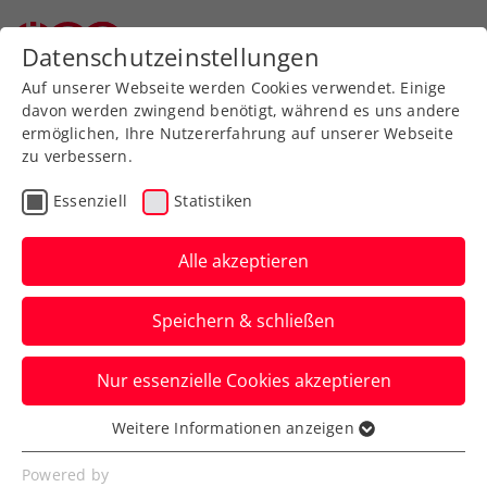
Zurück zur Newsübersicht
Datenschutzeinstellungen
Auf unserer Webseite werden Cookies verwendet. Einige
davon werden zwingend benötigt, während es uns andere
ermöglichen, Ihre Nutzererfahrung auf unserer Webseite
zu verbessern.
Turniere
Essenziell
Statistiken
Australian Open: Erstes
Grand-Slam-Abenteuer
Alle akzeptieren
von Erler/Miedler zu Ende
Speichern & schließen
Für das ÖTV-Davis-Cup-Doppel kommt in
Nur essenzielle Cookies akzeptieren
Melbourne letztlich in der zweiten Runde
das Aus.
Weitere Informationen anzeigen
Essenziell
Verfasst von: Manuel Wachta, 21.01.2023
Essenzielle Cookies werden für grundlegende
Powered by