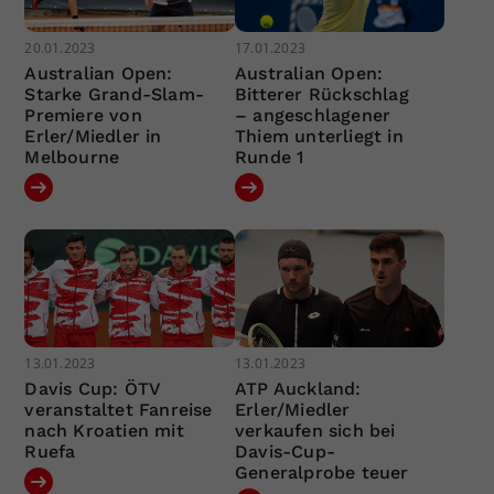
20.01.2023
17.01.2023
Australian Open:
Australian Open:
Starke Grand-Slam-
Bitterer Rückschlag
Premiere von
– angeschlagener
Erler/Miedler in
Thiem unterliegt in
Melbourne
Runde 1
13.01.2023
13.01.2023
Davis Cup: ÖTV
ATP Auckland:
veranstaltet Fanreise
Erler/Miedler
nach Kroatien mit
verkaufen sich bei
Ruefa
Davis-Cup-
Generalprobe teuer