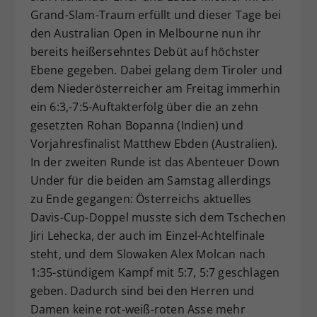
Grand-Slam-Traum erfüllt und dieser Tage bei
Dieser Wert speichert Ihre Consent-
den Australian Open in Melbourne nun ihr
Einstellungen. Unter anderem eine
zufällig generierte ID, für die
bereits heißersehntes Debüt auf höchster
Zweck
historische Speicherung Ihrer
Ebene gegeben. Dabei gelang dem Tiroler und
vorgenommen Einstellungen, falls der
dem Niederösterreicher am Freitag immerhin
Webseiten-Betreiber dies eingestellt
ein 6:3,-7:5-Auftakterfolg über die an zehn
hat.
gesetzten Rohan Bopanna (Indien) und
Vorjahresfinalist Matthew Ebden (Australien).
In der zweiten Runde ist das Abenteuer Down
Under für die beiden am Samstag allerdings
zu Ende gegangen: Österreichs aktuelles
Davis-Cup-Doppel musste sich dem Tschechen
Jiri Lehecka, der auch im Einzel-Achtelfinale
steht, und dem Slowaken Alex Molcan nach
1:35-stündigem Kampf mit 5:7, 5:7 geschlagen
geben. Dadurch sind bei den Herren und
Damen keine rot-weiß-roten Asse mehr