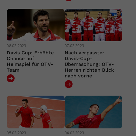
08.02.2023
07.02.2023
Davis Cup: Erhöhte
Nach verpasster
Chance auf
Davis-Cup-
Heimspiel für ÖTV-
Überraschung: ÖTV-
Team
Herren richten Blick
nach vorne
05.02.2023
04.02.2023