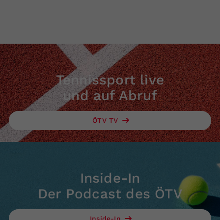
Tennissport live
und auf Abruf
ÖTV TV
Inside-In
Der Podcast des ÖTV
Inside-In