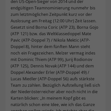
den US-Open-Sieger von 2014 und der
endgültigen Teamnominierung nunmehr bis
zum letztmöglichen Zeitpunkt kurz vor der
Auslosung am Freitag (12:00 Uhr) Zeit lassen.
Gesetzt sind Borna Coric (ATP 23), Borna Gojo
(ATP 121) bzw. das Weltklassedoppel Mate
Pavic (ATP-Doppel 7) / Nikola Mektic (ATP-
Doppel 8), hinter dem fünften Mann steht
noch ein Fragezeichen. Melzer vermag indes
mit Dominic Thiem (ATP 99), Jurij Rodionov
(ATP 125), Dennis Novak (ATP 144) und dem
Doppel Alexander Erler (ATP-Doppel 49) /
Lucas Miedler (ATP-Doppel 56) aufs stärkste
Team zu zählen. Bezüglich Aufstellung ließ sich
der Niederösterreicher aber noch nicht in die
Karten blicken: „In meinem Kopf gibt es
natürlich schon eine Idee, wie ich das Ganze
angehen wollen würde. Ich möchte aber die