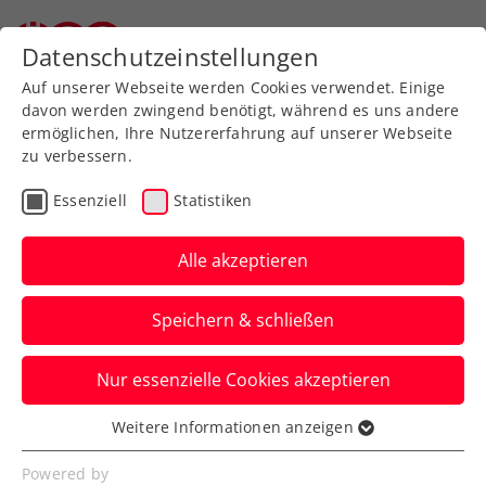
Zurück zur Newsübersicht
Datenschutzeinstellungen
Auf unserer Webseite werden Cookies verwendet. Einige
davon werden zwingend benötigt, während es uns andere
ermöglichen, Ihre Nutzererfahrung auf unserer Webseite
Jürgen Melzer vor Davis
zu verbessern.
Cup zuversichtlich: „Ich
Essenziell
Statistiken
denke, wir werden am
Alle akzeptieren
Wochenende einen guten
Dominic Thiem sehen“
Speichern & schließen
Die ÖTV-Herren sind in Kroatien äußerst
Nur essenzielle Cookies akzeptieren
freundschaftlich empfangen worden. Am
Samstag wird es aber ernst.
Weitere Informationen anzeigen
Essenziell
Verfasst von: Manuel Wachta, 01.02.2023
Essenzielle Cookies werden für grundlegende
Powered by