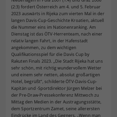
Dieser Wert speichert Ihre Consent-
(2:3) fordert Österreich am 4. und 5. Februar
Einstellungen. Unter anderem eine
2023 auswärts in Rijeka zum vierten Mal in der
zufällig generierte ID, für die
langen Davis-Cup-Geschichte Kroatien, aktuell
Zweck
historische Speicherung Ihrer
die Nummer eins im Nationenranking. Am
vorgenommen Einstellungen, falls der
Dienstag ist das ÖTV-Herrenteam, nach einer
Webseiten-Betreiber dies eingestellt
relativ langen Fahrt, in der Hafenstadt
hat.
angekommen, zu dem wichtigen
Qualifikationsspiel für die Davis Cup by
Rakuten Finals 2023. „Die Stadt Rijeka hat uns
sehr schön, mit richtig wundervollem Wetter
und einem sehr netten, absolut großartigen
Hotel, begrüßt“, schilderte ÖTV-Davis-Cup-
Kapitän und -Sportdirektor Jürgen Melzer bei
der Pre-Draw-Pressekonferenz Mittwoch zu
Mittag den Medien in der Austragungsstätte,
dem Sportzentrum Zamet, seine allerersten
Eindrücke im Land des Gegners. „Wenn man