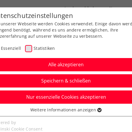
Landesverbände
News
tenschutzeinstellungen
 unserer Webseite werden Cookies verwendet. Einige davon wer
port
Ausbildung
Services
Über uns
ngend benötigt, während es uns andere ermöglichen, Ihre
zererfahrung auf unserer Webseite zu verbessern.
Essenziell
Statistiken
Alle akzeptieren
Speichern & schließen
Kids & Jugend
Nur essenzielle Cookies akzeptieren
 Thiem bleibt dem
Weitere Informationen anzeigen
ssenziell
Österreich erhalten
senzielle Cookies werden für grundlegende Funktionen der
ered by
bseite benötigt. Dadurch ist gewährleistet, dass die Webseite
linski Cookie Consent