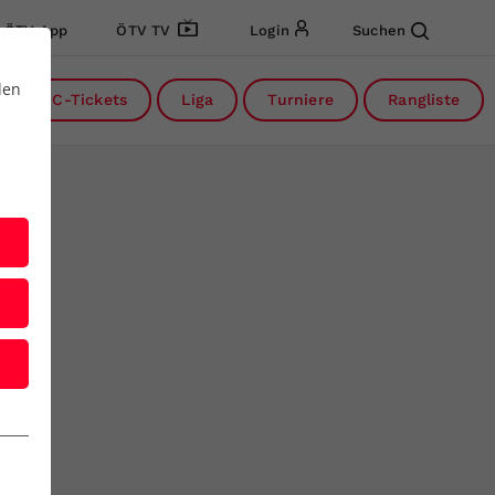
ÖTV App
ÖTV TV
Login
Suchen
den
DC-Tickets
Liga
Turniere
Rangliste