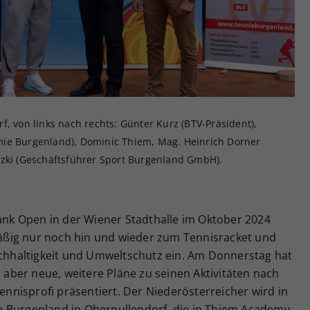
Zweck
generierte ID, für die historische Speicherung
Ihrer vorgenommen Einstellungen, falls der
Webseiten-Betreiber dies eingestellt hat.
f, von links nach rechts: Günter Kurz (BTV-Präsident),
mie Burgenland), Dominic Thiem, Mag. Heinrich Dorner
tzki (Geschäftsführer Sport Burgenland GmbH).
Bank Open in der Wiener Stadthalle im Oktober 2024
ßig nur noch hin und wieder zum Tennisracket und
Nachhaltigkeit und Umweltschutz ein. Am Donnerstag hat
ber neue, weitere Pläne zu seinen Aktivitäten nach
Tennisprofi präsentiert. Der Niederösterreicher wird in
e Burgenland in Oberpullendorf, die in Thiem Academy