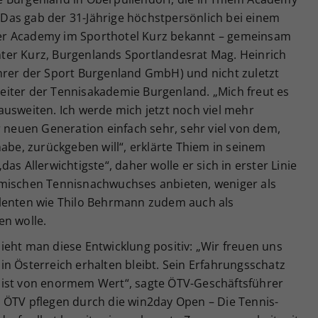
Das gab der 31-Jährige höchstpersönlich bei einem
er Academy im Sporthotel Kurz bekannt – gemeinsam
ter Kurz, Burgenlands Sportlandesrat Mag. Heinrich
hrer der Sport Burgenland GmbH) und nicht zuletzt
iter der Tennisakademie Burgenland. „Mich freut es
usweiten. Ich werde mich jetzt noch viel mehr
r neuen Generation einfach sehr, sehr viel von dem,
habe, zurückgeben will“, erklärte Thiem in seinem
as Allerwichtigste“, daher wolle er sich in erster Linie
imischen Tennisnachwuchses anbieten, weniger als
alenten wie Thilo Behrmann zudem auch als
en wolle.
ieht man diese Entwicklung positiv: „Wir freuen uns
n Österreich erhalten bleibt. Sein Erfahrungsschatz
 ist von enormem Wert“, sagte ÖTV-Geschäftsführer
 ÖTV pflegen durch die win2day Open – Die Tennis-