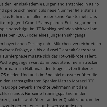
us der Tennisakademie Burgenland entschied in Kairo
 und spielte sich hiermit als neue Nummer 84 erstmals
gliste. Behrmann fallen heuer keine Punkte mehr aus
it den Jugend-Grand-Slams planen. Er ist sogar noch
l spielberechtigt. Im ITF-Ranking befinden sich vor ihm
esselben (2008) oder eines jüngeren Jahrgangs.
m bayerischen Freising nahe München, verzeichnete in
eisatz-Erfolge, die bis auf zwei Tiebreak-Sätze sehr
en Turnierphase musste sich das rot-weiß-rote Talent,
 Woche gegangen war, dann bedeutend mehr strecken.
g Behrmann im Halbfinale den topgesetzten Italiener
6, 7:5 nieder. Und auch im Endspiel musste er über die
en den sechstgelisteten Spanier Matteo Morazzi (ITF
ch. Im Doppelbewerb erreichte Behrmann mit dem
hlussrunde. Für seine Trainingspartner in der
zel, nach jeweils überstandener Qualifikation, in der
2) bzw. in der ersten Hauptbewerbsrunde (Jan