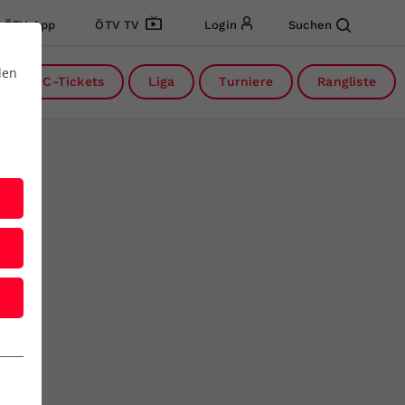
ÖTV App
ÖTV TV
Login
Suchen
den
DC-Tickets
Liga
Turniere
Rangliste