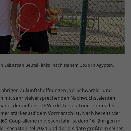
Zweck
generierte ID, für die historische Speicherung
Ihrer vorgenommen Einstellungen, falls der
Webseiten-Betreiber dies eingestellt hat.
h Sebastian Beutel (links) nach seinem Coup in Ägypten.
jährigen Zukunftshoffnungen Joel Schwärzler und
ich mit sehr vielversprechenden Nachwuchstalenten
mann, der auf der ITF World Tennis Tour Juniors der
mmer stärker auf dem Vormarsch ist. Nach bereits vier
J60-Coup alleine in diesem Jahr ist dem 16-Jährigen in
 sechste Titel 2024 und der bis dato größte in seiner