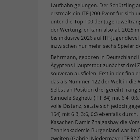
Laufbahn gelungen. Der Schützling a
erstmals ein ITF-J200-Event für sich
unter die Top 100 der Jugendweltran
der Wertung, er kann also ab 2025 m
bis inklusive 2026 auf ITF-Jugendleve
inzwischen nur mehr sechs Spieler d
Behrmann, geboren in Deutschland i
Ägyptens Hauptstadt zunächst drei Zw
souverän ausfielen. Erst in der final
das als Nummer 122 der Welt in die
Selbst an Position drei gereiht, ran
Samuele Seghetti (ITF 84) mit 6:4, 0:
volle Distanz, setzte sich jedoch geg
154) mit 6:3, 3:6, 6:3 ebenfalls dur
Kasachen Damir Zhalgasbay die Vorsc
Tennisakademie Burgenland war im Ein
zweiten (Gabriel Niedermayr, ITF 92