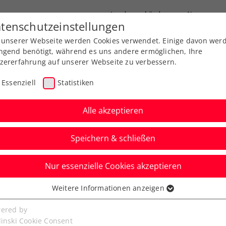
Landesverbände
News
tenschutzeinstellungen
 unserer Webseite werden Cookies verwendet. Einige davon wer
port
Ausbildung
Services
Über uns
ngend benötigt, während es uns andere ermöglichen, Ihre
zererfahrung auf unserer Webseite zu verbessern.
Essenziell
Statistiken
Alle akzeptieren
Speichern & schließen
Nur essenzielle Cookies akzeptieren
chwuchshoffnung
Weitere Informationen anzeigen
ssenziell
er stark auf dem
senzielle Cookies werden für grundlegende Funktionen der
ered by
bseite benötigt. Dadurch ist gewährleistet, dass die Webseite
linski Cookie Consent