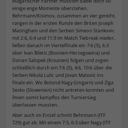
bulgarischer Partner mussten dabei doch so
einige enge Momente überstehen.
Behrmann/Kisimov, zusammen an vier gereiht,
rangen in der ersten Runde den Briten Joseph
Mazingham und den Serben Simeon Stankovic
mit 2:6, 6:4 und 11:9 im Match Tiebreak nieder,
ließen danach im Viertelfinale ein 7:6 (5), 6:3
über Ivan Biletic (Bosnien-Herzegowina) und
Dorian Salopek (Kroatien) folgen und zogen
schließlich durch ein 7:6 (5), 4:6, 10:6 über die
Serben Nikola Lulic und Jovan Matovic ins
Finale ein. Wo Botond Nagy (Ungarn) und Ziga
Sesko (Slowenien) nicht antreten konnten und
ihnen somit kampflos den Turniersieg
überlassen mussten.
Aber auch im Einzel schnitt Behrmann (ITF
729) gut ab. Mit einem 7:5, 6:3 über Nagy (ITF