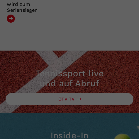
wird zum
Seriensieger
Tennissport live
und auf Abruf
ÖTV TV
Inside-In