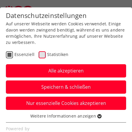
Zurück zur Newsübersicht
Datenschutzeinstellungen
Auf unserer Webseite werden Cookies verwendet. Einige
davon werden zwingend benötigt, während es uns andere
ermöglichen, Ihre Nutzererfahrung auf unserer Webseite
zu verbessern.
Turniere
Kids & Jugend
ITF
Essenziell
Statistiken
ITF Banja Luka: 4.
Saisontitel – Behrmann
Alle akzeptieren
gelingt 2. Coup im Doppel
Speichern & schließen
in Folge
Nur essenzielle Cookies akzeptieren
Mit erst 15 Jahren räumt die ÖTV-
Nachwuchshoffnung weiterhin bei
Weitere Informationen anzeigen
Essenziell
internationalen U18-Turnieren ab.
Essenzielle Cookies werden für grundlegende
Powered by