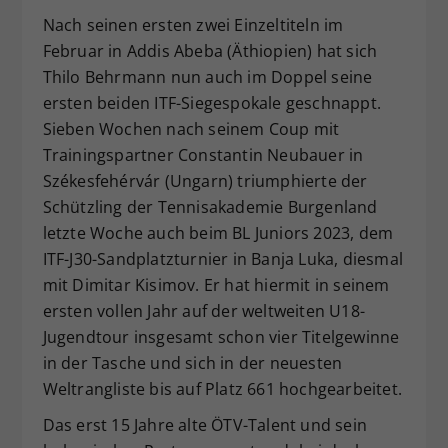
Nach seinen ersten zwei Einzeltiteln im
Dieser Wert speichert Ihre Consent-
Einstellungen. Unter anderem eine
Februar in Addis Abeba (Äthiopien) hat sich
zufällig generierte ID, für die
Thilo Behrmann nun auch im Doppel seine
Zweck
historische Speicherung Ihrer
ersten beiden ITF-Siegespokale geschnappt.
vorgenommen Einstellungen, falls der
Sieben Wochen nach seinem Coup mit
Webseiten-Betreiber dies eingestellt
Trainingspartner Constantin Neubauer in
hat.
Székesfehérvár (Ungarn) triumphierte der
Schützling der Tennisakademie Burgenland
letzte Woche auch beim BL Juniors 2023, dem
ITF-J30-Sandplatzturnier in Banja Luka, diesmal
mit Dimitar Kisimov. Er hat hiermit in seinem
ersten vollen Jahr auf der weltweiten U18-
Jugendtour insgesamt schon vier Titelgewinne
in der Tasche und sich in der neuesten
Weltrangliste bis auf Platz 661 hochgearbeitet.
Das erst 15 Jahre alte ÖTV-Talent und sein