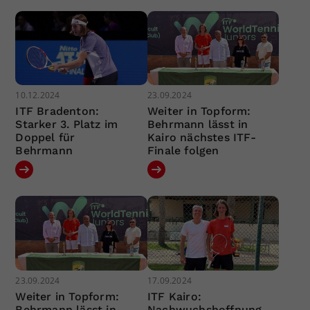
10.12.2024
23.09.2024
ITF Bradenton:
Weiter in Topform:
Starker 3. Platz im
Behrmann lässt in
Doppel für
Kairo nächstes ITF-
Behrmann
Finale folgen
23.09.2024
17.09.2024
Weiter in Topform:
ITF Kairo:
Behrmann lässt in
Nachwuchshoffnung