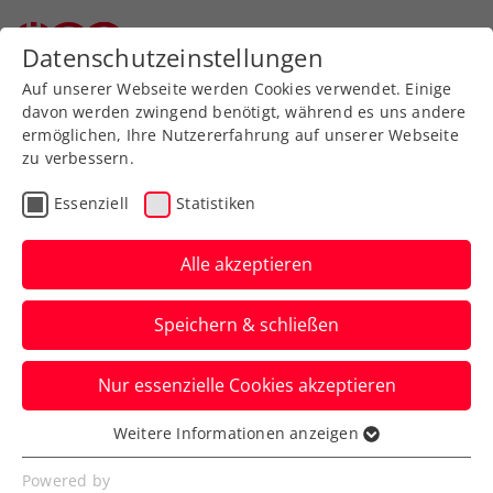
Zurück zur Newsübersicht
Datenschutzeinstellungen
Auf unserer Webseite werden Cookies verwendet. Einige
davon werden zwingend benötigt, während es uns andere
ermöglichen, Ihre Nutzererfahrung auf unserer Webseite
zu verbessern.
Kids & Jugend
ITF
Essenziell
Statistiken
Behrmann und Sumann
räumen bei ITF-
Alle akzeptieren
Jugendturnieren ab
Speichern & schließen
Auch Timothy Bezar verbucht ein
Nur essenzielle Cookies akzeptieren
Erfolgserlebnis auf internationaler U18-
Ebene.
Weitere Informationen anzeigen
Essenziell
Verfasst von: Manuel Wachta, 04.07.2023
Essenzielle Cookies werden für grundlegende
Powered by