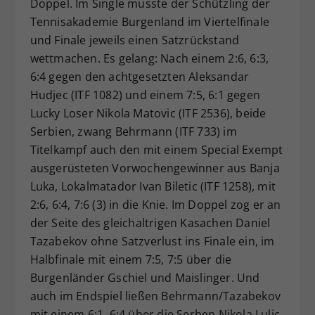
Doppel. Im Single musste der Schützling der
Tennisakademie Burgenland im Viertelfinale
und Finale jeweils einen Satzrückstand
wettmachen. Es gelang: Nach einem 2:6, 6:3,
6:4 gegen den achtgesetzten Aleksandar
Hudjec (ITF 1082) und einem 7:5, 6:1 gegen
Lucky Loser Nikola Matovic (ITF 2536), beide
Serbien, zwang Behrmann (ITF 733) im
Titelkampf auch den mit einem Special Exempt
ausgerüsteten Vorwochengewinner aus Banja
Luka, Lokalmatador Ivan Biletic (ITF 1258), mit
2:6, 6:4, 7:6 (3) in die Knie. Im Doppel zog er an
der Seite des gleichaltrigen Kasachen Daniel
Tazabekov ohne Satzverlust ins Finale ein, im
Halbfinale mit einem 7:5, 7:5 über die
Burgenländer Gschiel und Maislinger. Und
auch im Endspiel ließen Behrmann/Tazabekov
mit einem 6:1, 6:4 über die Serben Nikola Lulic