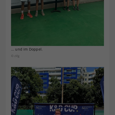
... und im Doppel.
© zVg