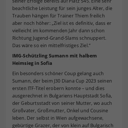
seiner Erfolge bereits auf Platz 545. Eine sehr
beachtliche Leistung für sein junges Alter, die
Trauben hängen für Trainer Thiem freilich
aber noch höher: „Ziel ist es definitiv, dass er
vielleicht im kommenden Jahr dann schon
Richtung Jugend-Grand-Slams schnuppert.
Das wäre so ein mittelfristiges Ziel.“
IMG-Schützling Sumann mit halbem
Heimsieg in Sofia
Ein besonders schöner Coup gelang auch
Sumann, der beim J30 Diana Cup 2023 seinen
ersten ITF-Titel erobern konnte – und dies
ausgerechnet in Bulgariens Hauptstadt Sofia,
der Geburtsstadt von seiner Mutter, wo auch
Großvater, Großmutter, Onkel und Cousine
leben. Der selbst in Wien aufgewachsene,
gebürtige Grazer, der von klein auf Bulgarisch