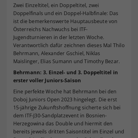
Zwei Einzeltitel, ein Doppeltitel, zwei
Dieser Wert speichert Ihre Consent-
Doppelfinals und ein Doppel-Halbfinale: Das
Einstellungen. Unter anderem eine
zufällig generierte ID, für die
ist die bemerkenswerte Hauptausbeute von
Zweck
historische Speicherung Ihrer
Österreichs Nachwuchs bei ITF-
vorgenommen Einstellungen, falls der
Jugendturnieren in der letzten Woche.
Webseiten-Betreiber dies eingestellt
Verantwortlich dafür zeichnen dieses Mal Thilo
hat.
Behrmann, Alexander Gschiel, Niklas
Maislinger, Elias Sumann und Timothy Bezar.
Behrmann: 3. Einzel- und 3. Doppeltitel in
erster voller Juniors-Saison
Eine perfekte Woche hat Behrmann bei den
Doboj Juniors Open 2023 hingelegt. Die erst
15-jährige Zukunftshoffnung sicherte sich bei
dem ITF-J30-Sandplatzevent in Bosnien-
Herzegowina das Double und hiermit den
bereits jeweils dritten Saisontitel im Einzel und