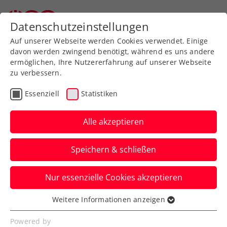
Zurück zur Newsübersicht
Datenschutzeinstellungen
Auf unserer Webseite werden Cookies verwendet. Einige
davon werden zwingend benötigt, während es uns andere
ermöglichen, Ihre Nutzererfahrung auf unserer Webseite
zu verbessern.
Turniere
Essenziell
Statistiken
Erste Bank Open: Thiem
blüht Achtelfinal-Kracher
Alle akzeptieren
gegen Medvedev
Speichern & schließen
Er kennt beim ATP-Turnier in Wien
Nur essenzielle Cookies akzeptieren
ebenso seinen ersten Gegner wie Jurij
Rodionov, Filip Misolic und Dennis
Weitere Informationen anzeigen
Essenziell
Novak.
Essenzielle Cookies werden für grundlegende
Powered by