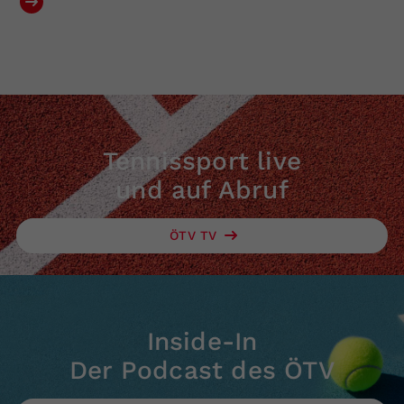
Tennissport live
und auf Abruf
ÖTV TV
Inside-In
Der Podcast des ÖTV