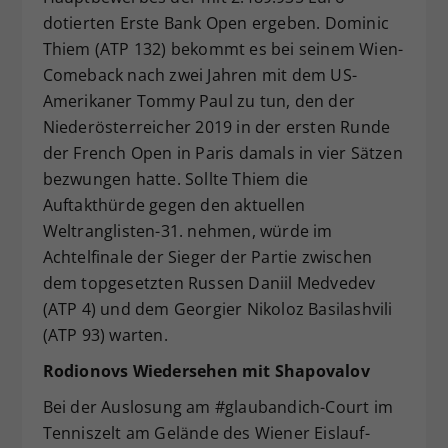
dotierten Erste Bank Open ergeben. Dominic
Dieser Wert speichert Ihre Consent-
Einstellungen. Unter anderem eine
Thiem (ATP 132) bekommt es bei seinem Wien-
zufällig generierte ID, für die
Comeback nach zwei Jahren mit dem US-
Zweck
historische Speicherung Ihrer
Amerikaner Tommy Paul zu tun, den der
vorgenommen Einstellungen, falls der
Niederösterreicher 2019 in der ersten Runde
Webseiten-Betreiber dies eingestellt
der French Open in Paris damals in vier Sätzen
hat.
bezwungen hatte. Sollte Thiem die
Auftakthürde gegen den aktuellen
Weltranglisten-31. nehmen, würde im
Achtelfinale der Sieger der Partie zwischen
dem topgesetzten Russen Daniil Medvedev
(ATP 4) und dem Georgier Nikoloz Basilashvili
(ATP 93) warten.
Rodionovs Wiedersehen mit Shapovalov
Bei der Auslosung am #glaubandich-Court im
Tenniszelt am Gelände des Wiener Eislauf-