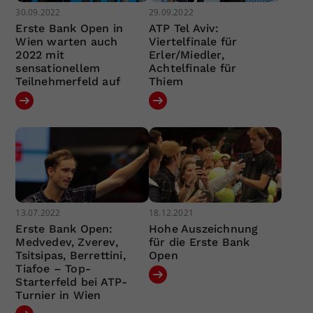
30.09.2022
29.09.2022
Erste Bank Open in
ATP Tel Aviv:
Wien warten auch
Viertelfinale für
2022 mit
Erler/Miedler,
sensationellem
Achtelfinale für
Teilnehmerfeld auf
Thiem
13.07.2022
18.12.2021
Erste Bank Open:
Hohe Auszeichnung
Medvedev, Zverev,
für die Erste Bank
Tsitsipas, Berrettini,
Open
Tiafoe – Top-
Starterfeld bei ATP-
Turnier in Wien