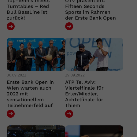
Top-Tennis meets
ÖTV präsentiert:
Turntables – Red
Fifteen Seconds
Bull BassLine ist
Sports im Rahmen
zurück!
der Erste Bank Open
30.09.2022
29.09.2022
Erste Bank Open in
ATP Tel Aviv:
Wien warten auch
Viertelfinale für
2022 mit
Erler/Miedler,
sensationellem
Achtelfinale für
Teilnehmerfeld auf
Thiem