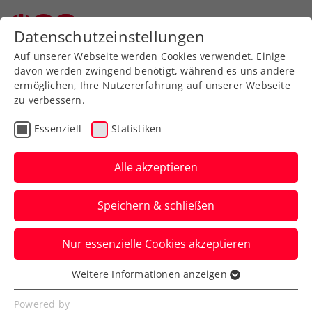
Zurück zur Newsübersicht
Datenschutzeinstellungen
Auf unserer Webseite werden Cookies verwendet. Einige
davon werden zwingend benötigt, während es uns andere
ermöglichen, Ihre Nutzererfahrung auf unserer Webseite
zu verbessern.
Turniere
Essenziell
Statistiken
Erste Bank Open: Thriller
in der Stadthalle – Thiem
Alle akzeptieren
kämpft sich ins
Speichern & schließen
Achtelfinale
Nur essenzielle Cookies akzeptieren
Das ÖTV-Aushängeschild kommt beim
ATP-500-Turnier in Wien nach zwei
Weitere Informationen anzeigen
Essenziell
abgewehrten Matchbällen weiter.
Essenzielle Cookies werden für grundlegende
Powered by