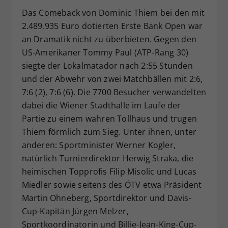
Dieser Wert speichert Ihre Consent-
Das Comeback von Dominic Thiem bei den mit
Einstellungen. Unter anderem eine
2.489.935 Euro dotierten Erste Bank Open war
zufällig generierte ID, für die
an Dramatik nicht zu überbieten. Gegen den
Zweck
historische Speicherung Ihrer
US-Amerikaner Tommy Paul (ATP-Rang 30)
vorgenommen Einstellungen, falls der
siegte der Lokalmatador nach 2:55 Stunden
Webseiten-Betreiber dies eingestellt
und der Abwehr von zwei Matchbällen mit 2:6,
hat.
7:6 (2), 7:6 (6). Die 7700 Besucher verwandelten
dabei die Wiener Stadthalle im Laufe der
Partie zu einem wahren Tollhaus und trugen
Thiem förmlich zum Sieg. Unter ihnen, unter
anderen: Sportminister Werner Kogler,
natürlich Turnierdirektor Herwig Straka, die
heimischen Topprofis Filip Misolic und Lucas
Miedler sowie seitens des ÖTV etwa Präsident
Martin Ohneberg, Sportdirektor und Davis-
Cup-Kapitän Jürgen Melzer,
Sportkoordinatorin und Billie-Jean-King-Cup-