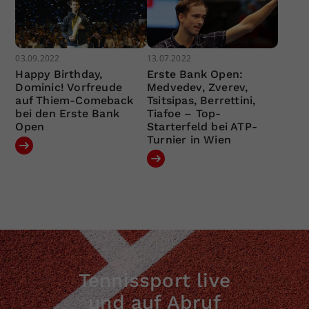
03.09.2022
13.07.2022
Happy Birthday,
Erste Bank Open:
Dominic! Vorfreude
Medvedev, Zverev,
auf Thiem-Comeback
Tsitsipas, Berrettini,
bei den Erste Bank
Tiafoe – Top-
Open
Starterfeld bei ATP-
Turnier in Wien
Tennissport live
und auf Abruf