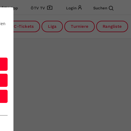
ÖTV App
ÖTV TV
Login
Suchen
den
DC-Tickets
Liga
Turniere
Rangliste