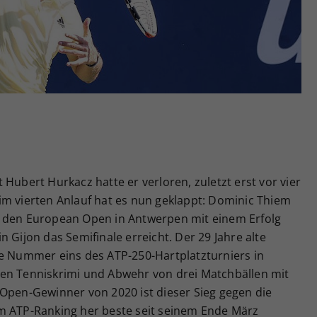
Zweck
generierte ID, für die historische Speicherung
Ihrer vorgenommen Einstellungen, falls der
Webseiten-Betreiber dies eingestellt hat.
Hubert Hurkacz hatte er verloren, zuletzt erst vor vier
im vierten Anlauf hat es nun geklappt: Dominic Thiem
i den European Open in Antwerpen mit einem Erfolg
 Gijon das Semifinale erreicht. Der 29 Jahre alte
ie Nummer eins des ATP-250-Hartplatzturniers in
en Tenniskrimi und Abwehr von drei Matchbällen mit
 US-Open-Gewinner von 2020 ist dieser Sieg gegen die
m ATP-Ranking her beste seit seinem Ende März