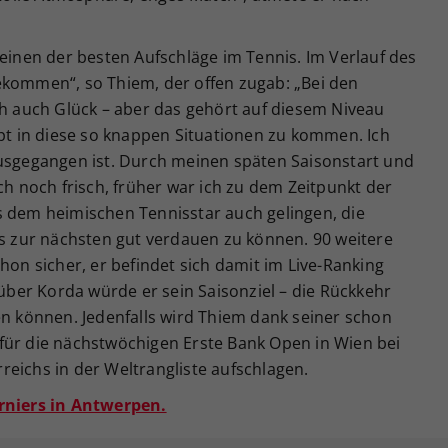
 einen der besten Aufschläge im Tennis. Im Verlauf des
ekommen“, so Thiem, der offen zugab: „Bei den
ch auch Glück – aber das gehört auf diesem Niveau
upt in diese so knappen Situationen zu kommen. Ich
ausgegangen ist. Durch meinen späten Saisonstart und
ch noch frisch, früher war ich zu dem Zeitpunkt der
s dem heimischen Tennisstar auch gelingen, die
is zur nächsten gut verdauen zu können. 90 weitere
hon sicher, er befindet sich damit im Live-Ranking
 über Korda würde er sein Saisonziel – die Rückkehr
en können. Jedenfalls wird Thiem dank seiner schon
für die nächstwöchigen Erste Bank Open in Wien bei
eichs in der Weltrangliste aufschlagen.
urniers in Antwerpen.