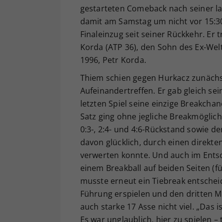
gestarteten Comeback nach seiner la
damit am Samstag um nicht vor 15:30
Finaleinzug seit seiner Rückkehr. Er 
Korda (ATP 36), den Sohn des Ex-Wel
1996, Petr Korda.
Thiem schien gegen Hurkacz zunächs
Aufeinandertreffen. Er gab gleich se
letzten Spiel seine einzige Breakch
Satz ging ohne jegliche Breakmöglich
0:3-, 2:4- und 4:6-Rückstand sowie d
davon glücklich, durch einen direkten
verwerten konnte. Und auch im Ents
einem Breakball auf beiden Seiten (fü
musste erneut ein Tiebreak entscheid
Führung erspielen und den dritten M
auch starke 17 Asse nicht viel. „Das 
Es war unglaublich, hier zu spielen 