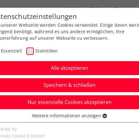
Landesverbände
News
tenschutzeinstellungen
 unserer Webseite werden Cookies verwendet. Einige davon wer
port
Ausbildung
Services
Über uns
ngend benötigt, während es uns andere ermöglichen, Ihre
zererfahrung auf unserer Webseite zu verbessern.
Essenziell
Statistiken
Alle akzeptieren
Speichern & schließen
Nur essenzielle Cookies akzeptieren
 Thiem mit starken
Weitere Informationen anzeigen
ssenziell
ten Sieg seit seinem
senzielle Cookies werden für grundlegende Funktionen der
ered by
bseite benötigt. Dadurch ist gewährleistet, dass die Webseite
linski Cookie Consent