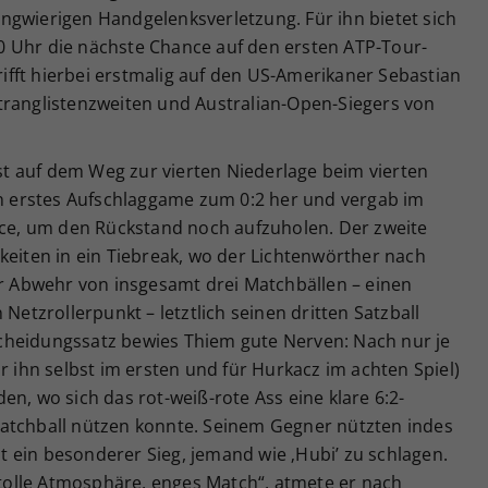
ngwierigen Handgelenksverletzung. Für ihn bietet sich
 Uhr die nächste Chance auf den ersten ATP-Tour-
trifft hierbei erstmalig auf den US-Amerikaner Sebastian
tranglistenzweiten und Australian-Open-Siegers von
t auf dem Weg zur vierten Niederlage beim vierten
in erstes Aufschlaggame zum 0:2 her und vergab im
ance, um den Rückstand noch aufzuholen. Der zweite
keiten in ein Tiebreak, wo der Lichtenwörther nach
er Abwehr von insgesamt drei Matchbällen – einen
 Netzrollerpunkt – letztlich seinen dritten Satzball
cheidungssatz bewies Thiem gute Nerven: Nach nur je
r ihn selbst im ersten und für Hurkacz im achten Spiel)
en, wo sich das rot-weiß-rote Ass eine klare 6:2-
atchball nützen konnte. Seinem Gegner nützten indes
ist ein besonderer Sieg, jemand wie ‚Hubi’ zu schlagen.
– tolle Atmosphäre, enges Match“, atmete er nach