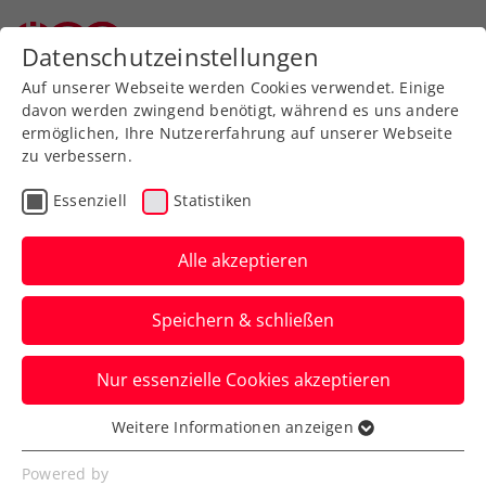
Zurück zur Newsübersicht
Datenschutzeinstellungen
Auf unserer Webseite werden Cookies verwendet. Einige
davon werden zwingend benötigt, während es uns andere
ermöglichen, Ihre Nutzererfahrung auf unserer Webseite
zu verbessern.
Turniere
Essenziell
Statistiken
Erste Bank Open:
Erfolgslauf geht weiter –
Alle akzeptieren
Erler/Miedler greifen
Speichern & schließen
nach Doppeltitel
Nur essenzielle Cookies akzeptieren
Das ÖTV-Davis-Cup-Duo steht beim ATP-
500-Millionenturnier in Wien sensationell
Weitere Informationen anzeigen
Essenziell
im sonntägigen Endspiel.
Essenzielle Cookies werden für grundlegende
Powered by