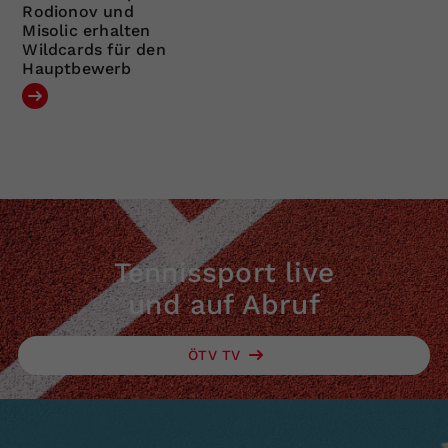
Rodionov und
Misolic erhalten
Wildcards für den
Hauptbewerb
Tennissport live
und auf Abruf
ÖTV TV