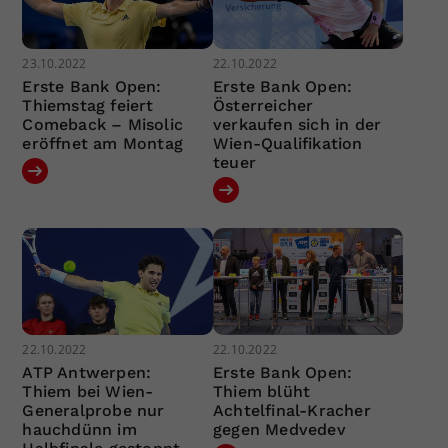
23.10.2022
22.10.2022
Erste Bank Open:
Erste Bank Open:
Thiemstag feiert
Österreicher
Comeback – Misolic
verkaufen sich in der
eröffnet am Montag
Wien-Qualifikation
teuer
22.10.2022
22.10.2022
ATP Antwerpen:
Erste Bank Open:
Thiem bei Wien-
Thiem blüht
Generalprobe nur
Achtelfinal-Kracher
hauchdünn im
gegen Medvedev