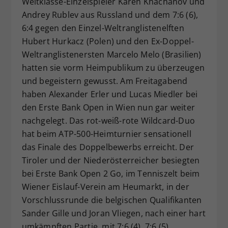
Weltklasse-Einzelspieler Karen Khachanov und
Dieser Wert speichert Ihre Consent-
Andrey Rublev aus Russland und dem 7:6 (6),
Einstellungen. Unter anderem eine
6:4 gegen den Einzel-Weltranglistenelften
zufällig generierte ID, für die
Hubert Hurkacz (Polen) und den Ex-Doppel-
Zweck
historische Speicherung Ihrer
Weltranglistenersten Marcelo Melo (Brasilien)
vorgenommen Einstellungen, falls der
hatten sie vorm Heimpublikum zu überzeugen
Webseiten-Betreiber dies eingestellt
hat.
und begeistern gewusst. Am Freitagabend
haben Alexander Erler und Lucas Miedler bei
den Erste Bank Open in Wien nun gar weiter
nachgelegt. Das rot-weiß-rote Wildcard-Duo
hat beim ATP-500-Heimturnier sensationell
das Finale des Doppelbewerbs erreicht. Der
Tiroler und der Niederösterreicher besiegten
bei Erste Bank Open 2 Go, im Tenniszelt beim
Wiener Eislauf-Verein am Heumarkt, in der
Vorschlussrunde die belgischen Qualifikanten
Sander Gille und Joran Vliegen, nach einer hart
umkämpften Partie, mit 7:6 (4), 7:6 (5).