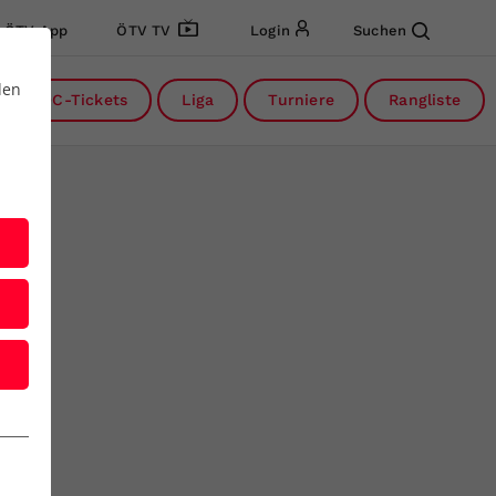
ÖTV App
ÖTV TV
Login
Suchen
den
DC-Tickets
Liga
Turniere
Rangliste