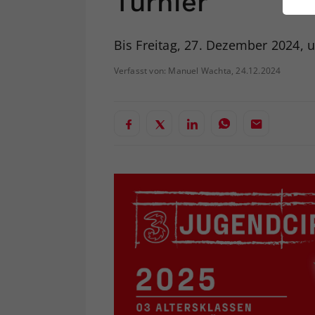
Turnier
ei
Bis Freitag, 27. Dezember 2024,
S
Verfasst von: Manuel Wachta, 24.12.2024