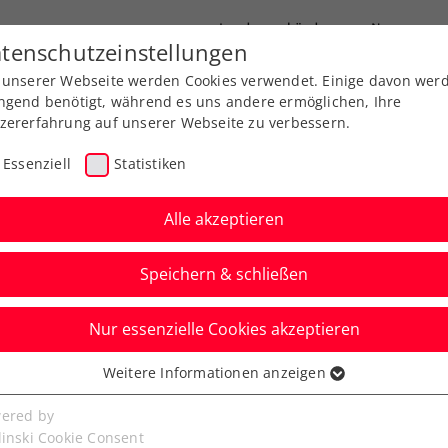
Landesverbände
News
tenschutzeinstellungen
 unserer Webseite werden Cookies verwendet. Einige davon wer
port
Ausbildung
Services
Über uns
ngend benötigt, während es uns andere ermöglichen, Ihre
zererfahrung auf unserer Webseite zu verbessern.
Essenziell
Statistiken
Alle akzeptieren
Speichern & schließen
Nur essenzielle Cookies akzeptieren
cuit presented by
Weitere Informationen anzeigen
ssenziell
Nennschluss fürs 1.
senzielle Cookies werden für grundlegende Funktionen der
ered by
bseite benötigt. Dadurch ist gewährleistet, dass die Webseite
linski Cookie Consent