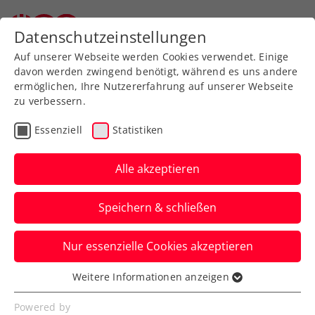
Zurück zur Newsübersicht
Datenschutzeinstellungen
Auf unserer Webseite werden Cookies verwendet. Einige
davon werden zwingend benötigt, während es uns andere
ermöglichen, Ihre Nutzererfahrung auf unserer Webseite
zu verbessern.
Turniere
Kids & Jugend
Essenziell
Statistiken
Drei Jugendcircuit
presented by Babolat:
Alle akzeptieren
Gelungener Schlussakt in
Speichern & schließen
Bad Waltersdorf
Nur essenzielle Cookies akzeptieren
Die Masters-Sieger:innen stehen fest –
und dürfen sich über äußerst schöne
Weitere Informationen anzeigen
Essenziell
Gewinnpreise freuen.
Essenzielle Cookies werden für grundlegende
Powered by