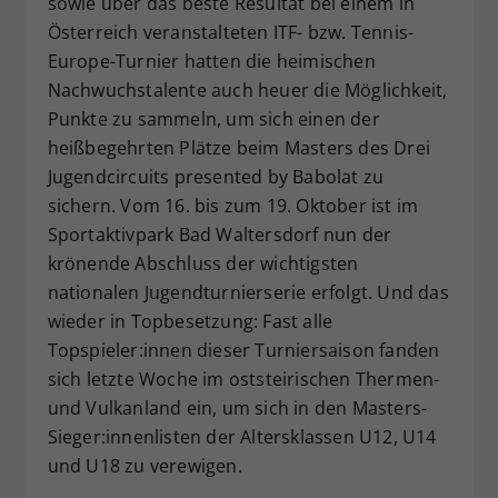
sowie über das beste Resultat bei einem in
Dieser Wert speichert Ihre Consent-
Österreich veranstalteten ITF- bzw. Tennis-
Einstellungen. Unter anderem eine
Europe-Turnier hatten die heimischen
zufällig generierte ID, für die
Nachwuchstalente auch heuer die Möglichkeit,
Zweck
historische Speicherung Ihrer
Punkte zu sammeln, um sich einen der
vorgenommen Einstellungen, falls der
heißbegehrten Plätze beim Masters des Drei
Webseiten-Betreiber dies eingestellt
hat.
Jugendcircuits presented by Babolat zu
sichern. Vom 16. bis zum 19. Oktober ist im
Sportaktivpark Bad Waltersdorf nun der
krönende Abschluss der wichtigsten
nationalen Jugendturnierserie erfolgt. Und das
wieder in Topbesetzung: Fast alle
Topspieler:innen dieser Turniersaison fanden
sich letzte Woche im oststeirischen Thermen-
und Vulkanland ein, um sich in den Masters-
Sieger:innenlisten der Altersklassen U12, U14
und U18 zu verewigen.