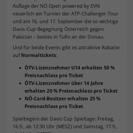
Auflage der NÖ Open powered by EVN
Dieser Wert speichert Ihre Consent-
neuerlich ein Turnier der ATP-Challenger-Tour
Einstellungen. Unter anderem eine
zufällig generierte ID, für die
und am 16. und 17. September die so wichtige
Zweck
historische Speicherung Ihrer
Davis-Cup-Begegnung Österreich gegen
vorgenommen Einstellungen, falls der
Pakistan – beides in Tulln an der Donau.
Webseiten-Betreiber dies eingestellt
hat.
Und für beide Events gibt es attraktive Rabatte
auf
Normaltickets
:
ÖTV-Lizenznehmer U14 erhalten 50 %
Preisnachlass pro Ticket
ÖTV-Lizenznehmer über 14 Jahre
erhalten 20 % Preisnachlass pro Ticket
NÖ-Card-Besitzer erhalten 25 %
Preisnachlass pro Ticket
Spielbeginn der Davis Cup Spieltage: Freitag,
16.9., ab 12:30 Uhr (MESZ) und Samstag, 17.9.,