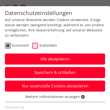
Zurück zur Newsübersicht
Datenschutzeinstellungen
Auf unserer Webseite werden Cookies verwendet. Einige
davon werden zwingend benötigt, während es uns andere
ermöglichen, Ihre Nutzererfahrung auf unserer Webseite
Davis Cup in Tulln -
zu verbessern.
günstige Tickets für ÖTV-
Essenziell
Statistiken
Mitglieder
Alle akzeptieren
ÖTV-Lizenzkarteninhaber über 14 Jahre
erhalten 20 % Rabatt, unter 14 Jahre sogar
Speichern & schließen
50 %.
Nur essenzielle Cookies akzeptieren
Verfasst von: Markus Ambrosi, 10.08.2022
Weitere Informationen anzeigen
Essenziell
Essenzielle Cookies werden für grundlegende
Powered by