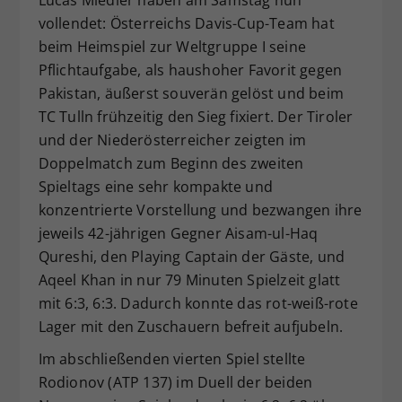
Dieser Wert speichert Ihre Consent-
vollendet: Österreichs Davis-Cup-Team hat
Einstellungen. Unter anderem eine
beim Heimspiel zur Weltgruppe I seine
zufällig generierte ID, für die
Pflichtaufgabe, als haushoher Favorit gegen
Zweck
historische Speicherung Ihrer
Pakistan, äußerst souverän gelöst und beim
vorgenommen Einstellungen, falls der
TC Tulln frühzeitig den Sieg fixiert. Der Tiroler
Webseiten-Betreiber dies eingestellt
und der Niederösterreicher zeigten im
hat.
Doppelmatch zum Beginn des zweiten
Spieltags eine sehr kompakte und
konzentrierte Vorstellung und bezwangen ihre
jeweils 42-jährigen Gegner Aisam-ul-Haq
Qureshi, den Playing Captain der Gäste, und
Aqeel Khan in nur 79 Minuten Spielzeit glatt
mit 6:3, 6:3. Dadurch konnte das rot-weiß-rote
Lager mit den Zuschauern befreit aufjubeln.
Im abschließenden vierten Spiel stellte
Rodionov (ATP 137) im Duell der beiden