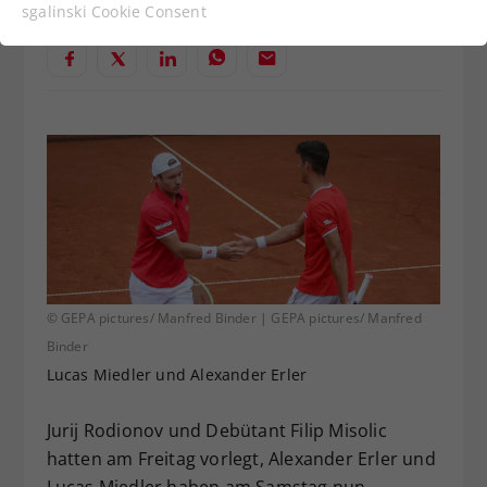
Funktionen der Webseite benötigt. Dadurch ist
sgalinski Cookie Consent
gewährleistet, dass die Webseite einwandfrei
funktioniert.
Cookie-Informationen anzeigen
Name
cookie_optin
Anbieter
Sgalinski
Statistiken
Laufzeit
1 Jahr
Dieses Cookie wird verwendet, um
Zweck
Ihre Cookie-Einstellungen für diese
Website zu speichern.
© GEPA pictures/ Manfred Binder | GEPA pictures/ Manfred
Binder
Name
SgCookieOptin.lastPreferences
Lucas Miedler und Alexander Erler
Anbieter
Sgalinski
Jurij Rodionov und Debütant Filip Misolic
hatten am Freitag vorlegt, Alexander Erler und
Laufzeit
1 Jahr
Lucas Miedler haben am Samstag nun