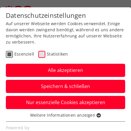
Zurück zur Newsübersicht
Datenschutzeinstellungen
Auf unserer Webseite werden Cookies verwendet. Einige
davon werden zwingend benötigt, während es uns andere
ermöglichen, Ihre Nutzererfahrung auf unserer Webseite
zu verbessern.
Turniere
Essenziell
Statistiken
NÖ Open powered by
EVN: ÖTV-Titelchance in
Alle akzeptieren
Tulln im Doppel noch
Speichern & schließen
intakt
Nur essenzielle Cookies akzeptieren
Maximilian Neuchrist macht sich mit
Tristan-Samuel Weissborn gegen
Weitere Informationen anzeigen
Essenziell
Alexander Erler und Lucas Miedler den
Essenzielle Cookies werden für grundlegende
Powered by
Finaleinzug aus.