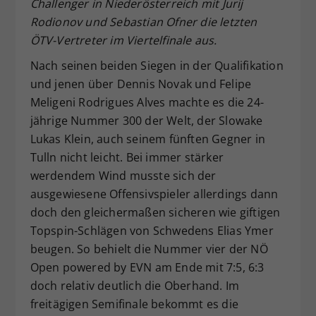
Challenger in Niederösterreich mit Jurij
Dieser Wert speichert Ihre Consent-
Rodionov und Sebastian Ofner die letzten
Einstellungen. Unter anderem eine
ÖTV-Vertreter im Viertelfinale aus.
zufällig generierte ID, für die
Zweck
historische Speicherung Ihrer
Nach seinen beiden Siegen in der Qualifikation
vorgenommen Einstellungen, falls der
und jenen über Dennis Novak und Felipe
Webseiten-Betreiber dies eingestellt
Meligeni Rodrigues Alves machte es die 24-
hat.
jährige Nummer 300 der Welt, der Slowake
Lukas Klein, auch seinem fünften Gegner in
Tulln nicht leicht. Bei immer stärker
werdendem Wind musste sich der
ausgewiesene Offensivspieler allerdings dann
doch den gleichermaßen sicheren wie giftigen
Topspin-Schlägen von Schwedens Elias Ymer
beugen. So behielt die Nummer vier der NÖ
Open powered by EVN am Ende mit 7:5, 6:3
doch relativ deutlich die Oberhand. Im
freitägigen Semifinale bekommt es die