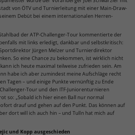
opameister wurde der Vorarlberger Joel Schwärzler mit
tadt von ÖTV und Turnierleitung mit einer Main-Draw-
seinem Debüt bei einem internationalen Herren-
 Stahlbad der ATP-Challenger-Tour kommentierte der
enfalls mit links erledigt, dankbar und selbstkritisch:
Sportdirektor Jürgen Melzer und Turnierdirektor
anken. So eine Chance zu bekommen, ist wirklich nicht
 kann ich heute maximal teilweise zufrieden sein. Am
ann habe ich aber zumindest meine Aufschläge recht
zten Tagen – und einige Punkte vernünftig zu Ende
 Challenger-Tour und den ITF-Juniorenturnieren
rot so: „Sobald ich hier einen Ball nur normal
a sofort drauf und gehen auf den Punkt. Das können auf
ber dort will ich auch hin – und Tulln hat mich auf
ejic und Kopp ausgeschieden