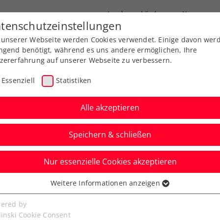
Landesverbände
News
tenschutzeinstellungen
 unserer Webseite werden Cookies verwendet. Einige davon wer
port
Ausbildung
Services
Über uns
ngend benötigt, während es uns andere ermöglichen, Ihre
zererfahrung auf unserer Webseite zu verbessern.
Essenziell
Statistiken
Alle akzeptieren
Speichern & schließen
Nur essenzielle Cookies akzeptieren
ed by EVN:
Weitere Informationen anzeigen
ssenziell
entproben, verlorene
senzielle Cookies werden für grundlegende Funktionen der
ered by
bseite benötigt. Dadurch ist gewährleistet, dass die Webseite
linski Cookie Consent