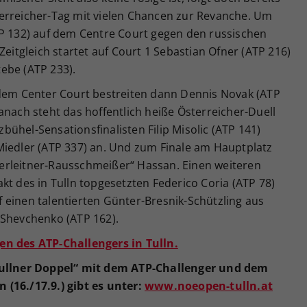
erreicher-Tag mit vielen Chancen zur Revanche. Um
TP 132) auf dem Centre Court gegen den russischen
Zeitgleich startet auf Court 1 Sebastian Ofner (ATP 216)
ebe (ATP 233).
 dem Center Court bestreiten dann Dennis Novak (ATP
anach steht das hoffentlich heiße Österreicher-Duell
ühel-Sensationsfinalisten Filip Misolic (ATP 141)
Miedler (ATP 337) an. Und zum Finale am Hauptplatz
„Oberleitner-Rausschmeißer“ Hassan. Einen weiteren
kt des in Tulln topgesetzten Federico Coria (ATP 78)
auf einen talentierten Günter-Bresnik-Schützling aus
 Shevchenko (ATP 162).
en des ATP-Challengers in Tulln.
„Tullner Doppel“ mit dem ATP-Challenger und dem
(16./17.9.) gibt es unter:
www.noeopen-tulln.at