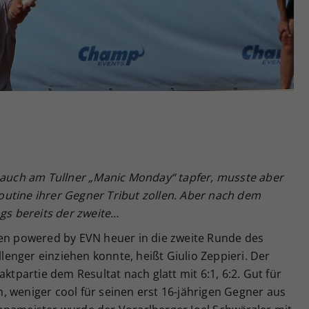
Zweck
generierte ID, für die historische Speicherung
Ihrer vorgenommen Einstellungen, falls der
Webseiten-Betreiber dies eingestellt hat.
h auch am Tullner „Manic Monday“ tapfer, musste aber
utine ihrer Gegner Tribut zollen. Aber nach dem
ags bereits der zweite…
pen powered by EVN heuer in die zweite Runde des
enger einziehen konnte, heißt Giulio Zeppieri. Der
aktpartie dem Resultat nach glatt mit 6:1, 6:2. Gut für
, weniger cool für seinen erst 16-jährigen Gegner aus