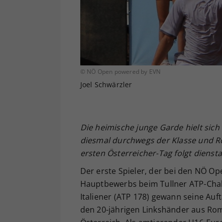
© NÖ Open powered by EVN
Joel Schwärzler
Die heimische junge Garde hielt sic
diesmal durchwegs der Klasse und Ro
ersten Österreicher-Tag folgt dienst
Der erste Spieler, der bei den NÖ O
Hauptbewerbs beim Tullner ATP-Chall
Italiener (ATP 178) gewann seine Auft
den 20-jährigen Linkshänder aus Rom