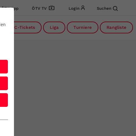
ÖTV App
ÖTV TV
Login
Suchen
den
DC-Tickets
Liga
Turniere
Rangliste