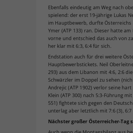
Ebenfalls eindeutig am Weg nach oben
spielend: der erst 19-jährige Lukas 
im Hauptbewerb, durfte Österreichs
Ymer (ATP 133) ran. Dieser hatte am 
vorne und entschied das auch von z
her klar mit 6:3, 6:4 für sich.
Endstation auch für drei weitere Öste
Hauptbewerbstickets. Neil Oberleitn
293) aus dem Libanon mit 4:6, 2:6 die
Schwärzler im Doppel zu sehen (nicht
Andrejic (ATP 1902) verlor seine ha
Klein (ATP 300) nach 5:3-Führung mit
551) fightete sich gegen den Deutsche
unterlag aber letztlich mit 7:6 (3), 6:7 
Nächster großer Österreicher-Tag 
Auch wenn die Montagsbilanz aus heimi