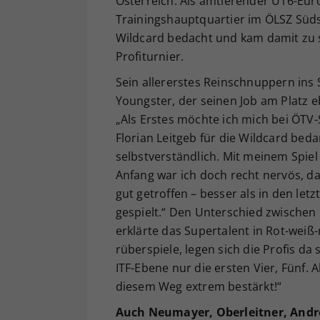
Österreich. Als amtierender U16-Eur
Trainingshauptquartier im ÖLSZ Süds
Wildcard bedacht und kam damit zu 
Profiturnier.
Sein allererstes Reinschnuppern ins
Youngster, der seinen Job am Platz eb
„Als Erstes möchte ich mich bei ÖTV-
Florian Leitgeb für die Wildcard bed
selbstverständlich. Mit meinem Spiel
Anfang war ich doch recht nervös, d
gut getroffen – besser als in den let
gespielt.“ Den Unterschied zwischen
erklärte das Supertalent in Rot-weiß-
rüberspiele, legen sich die Profis d
ITF-Ebene nur die ersten Vier, Fünf. A
diesem Weg extrem bestärkt!“
Auch Neumayer, Oberleitner, Andr