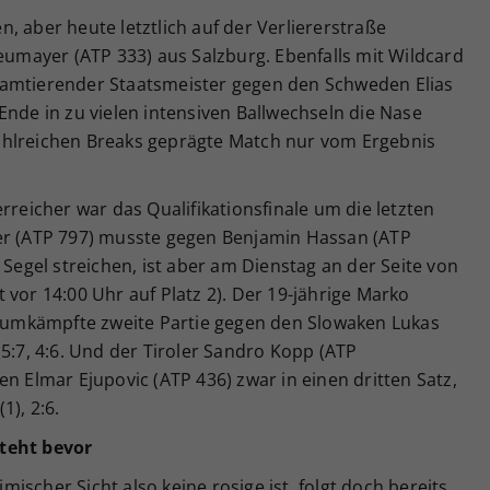
, aber heute letztlich auf der Verliererstraße
Neumayer (ATP 333) aus Salzburg. Ebenfalls mit Wildcard
 amtierender Staatsmeister gegen den Schweden Elias
Ende in zu vielen intensiven Ballwechseln die Nase
ahlreichen Breaks geprägte Match nur vom Ergebnis
rreicher war das Qualifikationsfinale um die letzten
er (ATP 797) musste gegen Benjamin Hassan (ATP
 Segel streichen, ist aber am Dienstag an der Seite von
 vor 14:00 Uhr auf Platz 2). Der 19-jährige Marko
rt umkämpfte zweite Partie gegen den Slowaken Lukas
 5:7, 4:6. Und der Tiroler Sandro Kopp (ATP
n Elmar Ejupovic (ATP 436) zwar in einen dritten Satz,
(1), 2:6.
steht bevor
scher Sicht also keine rosige ist, folgt doch bereits