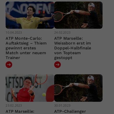
10.04.2023
24.02.2023
ATP Monte-Carlo:
ATP Marseille:
Auftaktsieg – Thiem
Weissborn erst im
gewinnt erstes
Doppel-Halbfinale
Match unter neuem
von Topteam
Trainer
gestoppt
23.02.2023
30.01.2023
ATP Marseille:
ATP-Challenger