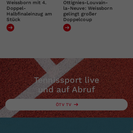
Weissborn mit 4.
Ottignies-Louvain-
Doppel-
la-Neuve: Weissborn
Halbfinaleinzug am
gelingt großer
Stück
Doppelcoup
Tennissport live
und auf Abruf
ÖTV TV