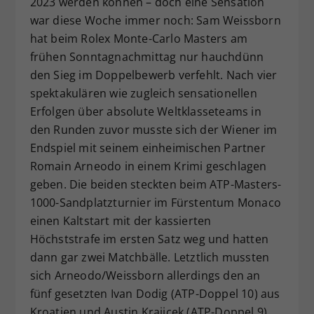
2023 werden können – doch eine Sensation
Dieser Wert speichert Ihre Consent-
war diese Woche immer noch: Sam Weissborn
Einstellungen. Unter anderem eine
hat beim Rolex Monte-Carlo Masters am
zufällig generierte ID, für die
frühen Sonntagnachmittag nur hauchdünn
Zweck
historische Speicherung Ihrer
den Sieg im Doppelbewerb verfehlt. Nach vier
vorgenommen Einstellungen, falls der
spektakulären wie zugleich sensationellen
Webseiten-Betreiber dies eingestellt
hat.
Erfolgen über absolute Weltklasseteams in
den Runden zuvor musste sich der Wiener im
Endspiel mit seinem einheimischen Partner
Romain Arneodo in einem Krimi geschlagen
geben. Die beiden steckten beim ATP-Masters-
1000-Sandplatzturnier im Fürstentum Monaco
einen Kaltstart mit der kassierten
Höchststrafe im ersten Satz weg und hatten
dann gar zwei Matchbälle. Letztlich mussten
sich Arneodo/Weissborn allerdings den an
fünf gesetzten Ivan Dodig (ATP-Doppel 10) aus
Kroatien und Austin Krajicek (ATP-Doppel 9)