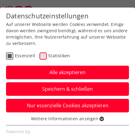
Zurück zur Newsübersicht
Datenschutzeinstellungen
Auf unserer Webseite werden Cookies verwendet. Einige
davon werden zwingend benötigt, während es uns andere
ermöglichen, Ihre Nutzererfahrung auf unserer Webseite
zu verbessern.
Turniere
ATP
Essenziell
Statistiken
ATP Monte-Carlo:
Weissborn schrammt im
Alle akzeptieren
Doppelfinale an
Speichern & schließen
Topsensation vorbei
Nur essenzielle Cookies akzeptieren
Das ÖTV-Ass verliert im Fürstentum von
Monaco mit Romain Arneodo nach zwei
Weitere Informationen anzeigen
Essenziell
vergebenen Matchbällen.
Essenzielle Cookies werden für grundlegende
Powered by