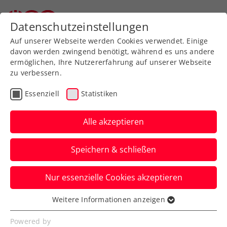
Zurück zur Newsübersicht
Datenschutzeinstellungen
Auf unserer Webseite werden Cookies verwendet. Einige
davon werden zwingend benötigt, während es uns andere
ermöglichen, Ihre Nutzererfahrung auf unserer Webseite
zu verbessern.
Turniere
ATP
Essenziell
Statistiken
ATP Monte-Carlo:
Nächste Sensation –
Alle akzeptieren
Weissborn greift nach
Speichern & schließen
ATP-Masters-1000-Titel
Nur essenzielle Cookies akzeptieren
Das ÖTV-Ass steht im Fürstentum
Monaco mit Lokalmatador Romain
Weitere Informationen anzeigen
Essenziell
Arneodo im Doppelfinale.
Essenzielle Cookies werden für grundlegende
Powered by