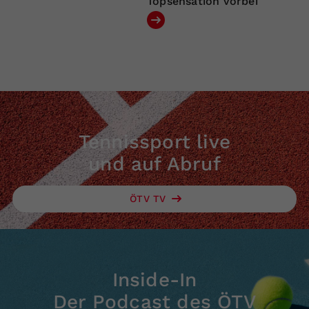
Topsensation vorbei
Tennissport live
und auf Abruf
ÖTV TV
Inside-In
Der Podcast des ÖTV