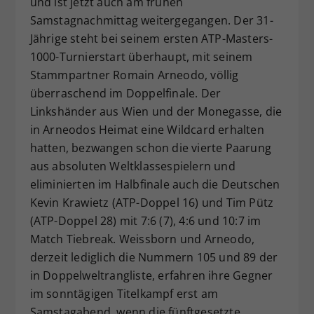
und ist jetzt auch am frühen
Dieser Wert speichert Ihre Consent-
Samstagnachmittag weitergegangen. Der 31-
Einstellungen. Unter anderem eine
Jährige steht bei seinem ersten ATP-Masters-
zufällig generierte ID, für die
1000-Turnierstart überhaupt, mit seinem
Zweck
historische Speicherung Ihrer
Stammpartner Romain Arneodo, völlig
vorgenommen Einstellungen, falls der
überraschend im Doppelfinale. Der
Webseiten-Betreiber dies eingestellt
hat.
Linkshänder aus Wien und der Monegasse, die
in Arneodos Heimat eine Wildcard erhalten
hatten, bezwangen schon die vierte Paarung
aus absoluten Weltklassespielern und
eliminierten im Halbfinale auch die Deutschen
Kevin Krawietz (ATP-Doppel 16) und Tim Pütz
(ATP-Doppel 28) mit 7:6 (7), 4:6 und 10:7 im
Match Tiebreak. Weissborn und Arneodo,
derzeit lediglich die Nummern 105 und 89 der
in Doppelweltrangliste, erfahren ihre Gegner
im sonntägigen Titelkampf erst am
Samstagabend, wenn die fünftgesetzte,