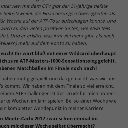
nterview mit dem ÖTV gibt der 31-Jährige tiefste
ge Selbstzweifel, die Finanzierungsschwierigkeiten als
 für Woche auf der ATP-Tour aufschlagen konnte, und
 auch zu den vielen positiven Seiten, wie etwa teils
hrt. Und er erklärt, was ihm viel mehr gibt, als nach
 Steuern) mehr auf dem Konto zu haben.
euch! Ihr wart bloß mit einer Wildcard überhaupt
lich zum ATP-Masters-1000-Sensationssieg gefehlt.
gebenen Matchbällen im Finale noch nach?
 haben mutig gespielt und das gemacht, was wir uns
kommt. Wir haben mit dem Finale so viel erreicht,
i einem ATP-Challenger ist der Druck für mich höher –
arke Wochen im Jahr spielen. Bei so einer Woche wie
s ein kompletter Wendepunkt in meiner Karriere.
in Monte-Carlo 2017 zwar schon einmal im
 euch mit dieser Woche selbst überrascht?