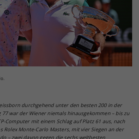
Zweck
generierte ID, für die historische Speicherung
Ihrer vorgenommen Einstellungen, falls der
Webseiten-Betreiber dies eingestellt hat.
do.
eissborn durchgehend unter den besten 200 in der
g 77 war der Wiener niemals hinausgekommen – bis zu
P-Computer mit einem Schlag auf Platz 61 aus, nach
s Rolex Monte-Carlo Masters, mit vier Siegen an der
o – zwei davon gegen die sechs weltbesten