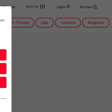
ÖTV App
ÖTV TV
Login
Suchen
den
DC-Tickets
Liga
Turniere
Rangliste