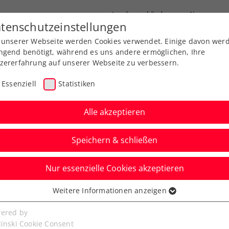
Landesverbände
News
tenschutzeinstellungen
 unserer Webseite werden Cookies verwendet. Einige davon wer
port
Ausbildung
Services
Über uns
ngend benötigt, während es uns andere ermöglichen, Ihre
zererfahrung auf unserer Webseite zu verbessern.
Essenziell
Statistiken
Alle akzeptieren
Speichern & schließen
Nur essenzielle Cookies akzeptieren
h Monte-Carlo-
Weitere Informationen anzeigen
ssenziell
 „Ich habe mir oft die
senzielle Cookies werden für grundlegende Funktionen der
ered by
bseite benötigt. Dadurch ist gewährleistet, dass die Webseite
linski Cookie Consent