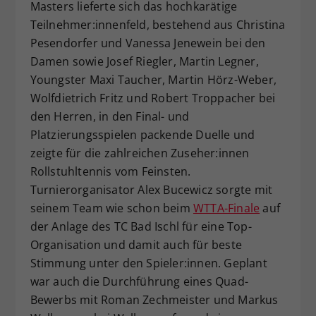
Masters lieferte sich das hochkarätige
Dieser Wert speichert Ihre Consent-
Teilnehmer:innenfeld, bestehend aus Christina
Einstellungen. Unter anderem eine
Pesendorfer und Vanessa Jenewein bei den
zufällig generierte ID, für die
Damen sowie Josef Riegler, Martin Legner,
Zweck
historische Speicherung Ihrer
Youngster Maxi Taucher, Martin Hörz-Weber,
vorgenommen Einstellungen, falls der
Webseiten-Betreiber dies eingestellt
Wolfdietrich Fritz und Robert Troppacher bei
hat.
den Herren, in den Final- und
Platzierungsspielen packende Duelle und
zeigte für die zahlreichen Zuseher:innen
Rollstuhltennis vom Feinsten.
Turnierorganisator Alex Bucewicz sorgte mit
seinem Team wie schon beim
WTTA-Finale
auf
der Anlage des TC Bad Ischl für eine Top-
Organisation und damit auch für beste
Stimmung unter den Spieler:innen. Geplant
war auch die Durchführung eines Quad-
Bewerbs mit Roman Zechmeister und Markus