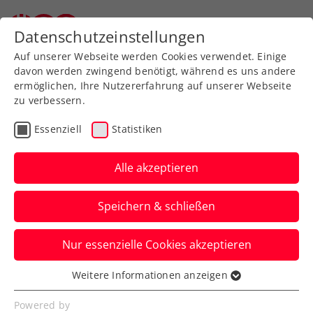
Zurück zur Newsübersicht
Datenschutzeinstellungen
Auf unserer Webseite werden Cookies verwendet. Einige
davon werden zwingend benötigt, während es uns andere
ermöglichen, Ihre Nutzererfahrung auf unserer Webseite
zu verbessern.
Rollstuhltennis
Inklusion
Turniere
Essenziell
Statistiken
Masters-Siege für
Pesendorfer und Riegler
Alle akzeptieren
Auf der Anlage des TC Bad Ischl feierte
Speichern & schließen
die heimische Rollstuhltennis-Elite einen
hochklassigen Saisonausklang.
Nur essenzielle Cookies akzeptieren
Verfasst von: Stefan Schuh, 25.11.2024
Weitere Informationen anzeigen
Essenziell
Essenzielle Cookies werden für grundlegende
Powered by