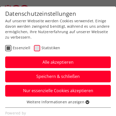
Zurück zur Newsübersicht
Datenschutzeinstellungen
Auf unserer Webseite werden Cookies verwendet. Einige
davon werden zwingend benötigt, während es uns andere
ermöglichen, Ihre Nutzererfahrung auf unserer Webseite
zu verbessern.
Turniere
Essenziell
Statistiken
ATP-Challenger: Thiem
und Novak erst in den
Alle akzeptieren
Finals von Rennes und
Speichern & schließen
Stettin gestoppt
Nur essenzielle Cookies akzeptieren
Außerdem schafft es Sebastian Ofner in
Istanbul immerhin bis in die Runde der
Weitere Informationen anzeigen
Essenziell
letzten Acht.
Essenzielle Cookies werden für grundlegende
Powered by