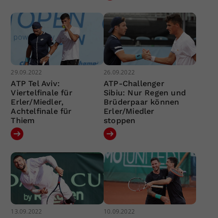
29.09.2022
26.09.2022
ATP Tel Aviv:
ATP-Challenger
Viertelfinale für
Sibiu: Nur Regen und
Erler/Miedler,
Brüderpaar können
Achtelfinale für
Erler/Miedler
Thiem
stoppen
13.09.2022
10.09.2022