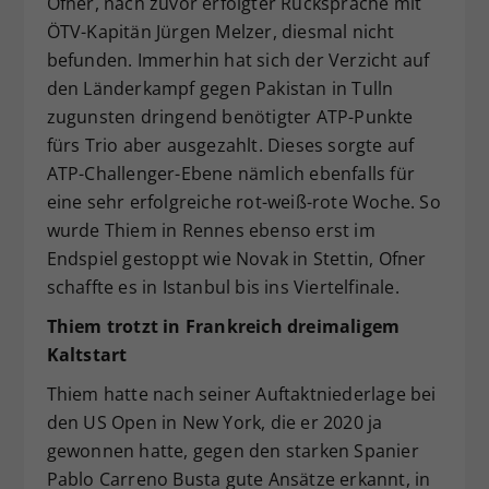
Ofner, nach zuvor erfolgter Rücksprache mit
Dieser Wert speichert Ihre Consent-
ÖTV-Kapitän Jürgen Melzer, diesmal nicht
Einstellungen. Unter anderem eine
befunden. Immerhin hat sich der Verzicht auf
zufällig generierte ID, für die
den Länderkampf gegen Pakistan in Tulln
Zweck
historische Speicherung Ihrer
zugunsten dringend benötigter ATP-Punkte
vorgenommen Einstellungen, falls der
fürs Trio aber ausgezahlt. Dieses sorgte auf
Webseiten-Betreiber dies eingestellt
hat.
ATP-Challenger-Ebene nämlich ebenfalls für
eine sehr erfolgreiche rot-weiß-rote Woche. So
wurde Thiem in Rennes ebenso erst im
Endspiel gestoppt wie Novak in Stettin, Ofner
schaffte es in Istanbul bis ins Viertelfinale.
Thiem trotzt in Frankreich dreimaligem
Kaltstart
Thiem hatte nach seiner Auftaktniederlage bei
den US Open in New York, die er 2020 ja
gewonnen hatte, gegen den starken Spanier
Pablo Carreno Busta gute Ansätze erkannt, in