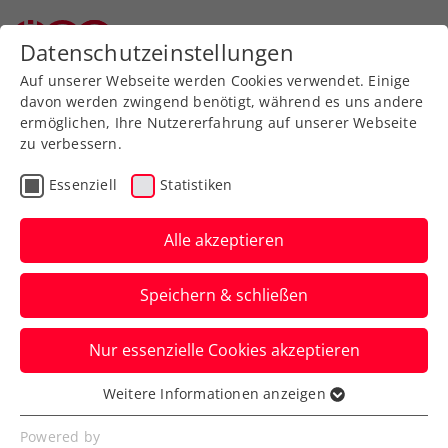
Datenschutzeinstellungen
Auf unserer Webseite werden Cookies verwendet. Einige
davon werden zwingend benötigt, während es uns andere
ermöglichen, Ihre Nutzererfahrung auf unserer Webseite
zu verbessern.
Aktuelle News
Essenziell
Statistiken
Alle akzeptieren
Speichern & schließen
Nur essenzielle Cookies akzeptieren
Weitere Informationen anzeigen
Essenziell
News filtern
Essenzielle Cookies werden für grundlegende
Powered by