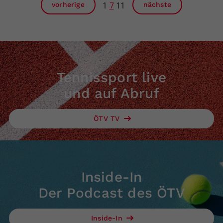
1
7
11
vorherige
nächste
Tennissport live
und auf Abruf
ÖTV TV
Inside-In
Der Podcast des ÖTV
Inside-In