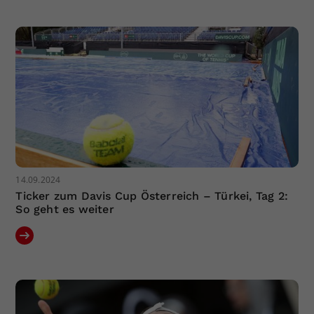
Dieser Wert speichert Ihre Consent-
Einstellungen. Unter anderem eine
zufällig generierte ID, für die
Zweck
historische Speicherung Ihrer
vorgenommen Einstellungen, falls der
Webseiten-Betreiber dies eingestellt
hat.
14.09.2024
Ticker zum Davis Cup Österreich – Türkei, Tag 2:
So geht es weiter