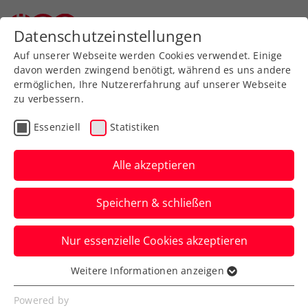
Datenschutzeinstellungen
Auf unserer Webseite werden Cookies verwendet. Einige
davon werden zwingend benötigt, während es uns andere
ermöglichen, Ihre Nutzererfahrung auf unserer Webseite
zu verbessern.
Aktuelle News
Essenziell
Statistiken
Alle akzeptieren
Speichern & schließen
Nur essenzielle Cookies akzeptieren
Weitere Informationen anzeigen
Essenziell
News filtern
Essenzielle Cookies werden für grundlegende
Powered by