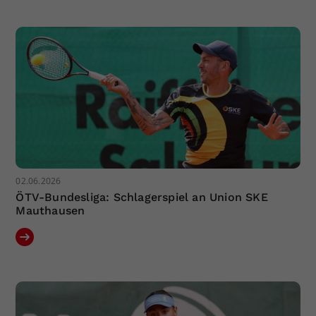
Dieser Wert speichert Ihre Consent-
Einstellungen. Unter anderem eine
zufällig generierte ID, für die
Zweck
historische Speicherung Ihrer
vorgenommen Einstellungen, falls der
Webseiten-Betreiber dies eingestellt
hat.
02.06.2026
ÖTV-Bundesliga: Schlagerspiel an Union SKE
Mauthausen