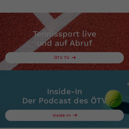
Tennissport live
und auf Abruf
ÖTV TV
Inside-In
Der Podcast des ÖTV
Inside-In