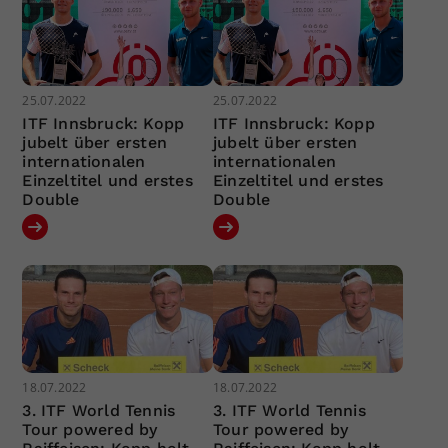
25.07.2022
25.07.2022
ITF Innsbruck: Kopp
ITF Innsbruck: Kopp
jubelt über ersten
jubelt über ersten
internationalen
internationalen
Einzeltitel und erstes
Einzeltitel und erstes
Double
Double
18.07.2022
18.07.2022
3. ITF World Tennis
3. ITF World Tennis
Tour powered by
Tour powered by