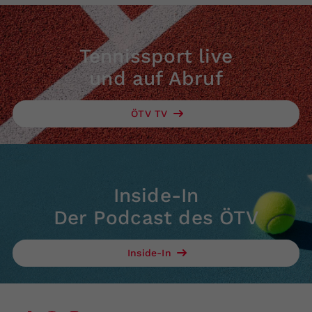
Tennissport live
und auf Abruf
ÖTV TV
Inside-In
Der Podcast des ÖTV
Inside-In