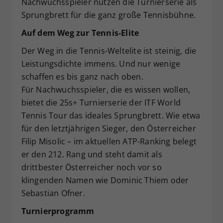
Nachwuchsspieler nützen die Turnierserie als
Dieser Wert speichert Ihre Consent-
Sprungbrett für die ganz große Tennisbühne.
Einstellungen. Unter anderem eine
Auf dem Weg zur Tennis-Elite
zufällig generierte ID, für die
Zweck
historische Speicherung Ihrer
Der Weg in die Tennis-Weltelite ist steinig, die
vorgenommen Einstellungen, falls der
Leistungsdichte immens. Und nur wenige
Webseiten-Betreiber dies eingestellt
schaffen es bis ganz nach oben.
hat.
Für Nachwuchsspieler, die es wissen wollen,
bietet die 25s+ Turnierserie der ITF World
Tennis Tour das ideales Sprungbrett. Wie etwa
für den letztjährigen Sieger, den Österreicher
Filip Misolic – im aktuellen ATP-Ranking belegt
er den 212. Rang und steht damit als
drittbester Österreicher noch vor so
klingenden Namen wie Dominic Thiem oder
Sebastian Ofner.
Turnierprogramm