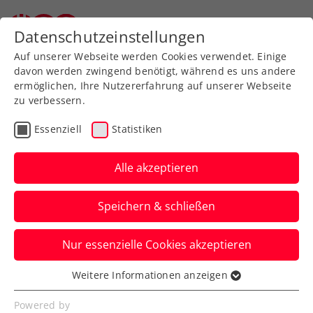
Zurück zur Newsübersicht
Datenschutzeinstellungen
Auf unserer Webseite werden Cookies verwendet. Einige
davon werden zwingend benötigt, während es uns andere
ermöglichen, Ihre Nutzererfahrung auf unserer Webseite
Weltklassetennis am
zu verbessern.
Birkenberg in Telfs
Essenziell
Statistiken
Die 3. ITF World Tennis Tour powered by
Alle akzeptieren
Raiffeisen wird in der Marktgemeinde im
Tiroler Bezirk Innsbruck-Land
Speichern & schließen
ausgetragen.
Nur essenzielle Cookies akzeptieren
Verfasst von: Petra Russegger, 12.07.2022
Weitere Informationen anzeigen
Essenziell
Essenzielle Cookies werden für grundlegende
Powered by