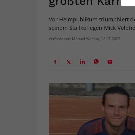
größten Karrier
ei
Vor Heimpublikum triumphiert de
seinem Stallkollegen Mick Veldhe
S
Verfasst von: Manuel Wachta, 18.07.2022