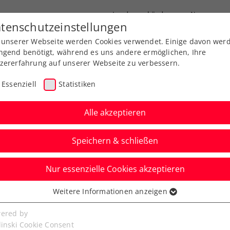
Landesverbände
News
tenschutzeinstellungen
 unserer Webseite werden Cookies verwendet. Einige davon wer
port
Ausbildung
Services
Über uns
ngend benötigt, während es uns andere ermöglichen, Ihre
zererfahrung auf unserer Webseite zu verbessern.
Essenziell
Statistiken
Alle akzeptieren
Speichern & schließen
Nur essenzielle Cookies akzeptieren
ennis Tour powered by
Weitere Informationen anzeigen
ssenziell
pp holt im Doppel
senzielle Cookies werden für grundlegende Funktionen der
ered by
bseite benötigt. Dadurch ist gewährleistet, dass die Webseite
linski Cookie Consent