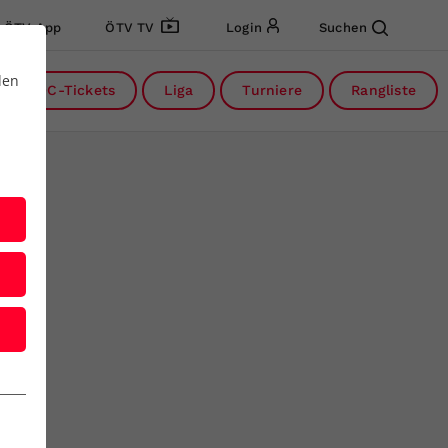
ÖTV App
ÖTV TV
Login
Suchen
den
DC-Tickets
Liga
Turniere
Rangliste