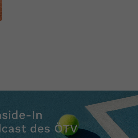
nside-In
dcast des ÖTV