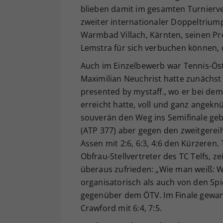
blieben damit im gesamten Turnierver
zweiter internationaler Doppeltriumph
Warmbad Villach, Kärnten, seinen P
Lemstra für sich verbuchen können, 
Auch im Einzelbewerb war Tennis-Öst
Maximilian Neuchrist hatte zunächs
presented by mystaff., wo er bei dem
erreicht hatte, voll und ganz angeknü
souverän den Weg ins Semifinale geba
(ATP 377) aber gegen den zweitgerei
Assen mit 2:6, 6:3, 4:6 den Kürzeren
Obfrau-Stellvertreter des TC Telfs, 
überaus zufrieden: „Wie man weiß: We
organisatorisch als auch von den Spi
gegenüber dem ÖTV. Im Finale gewann
Crawford mit 6:4, 7:5.