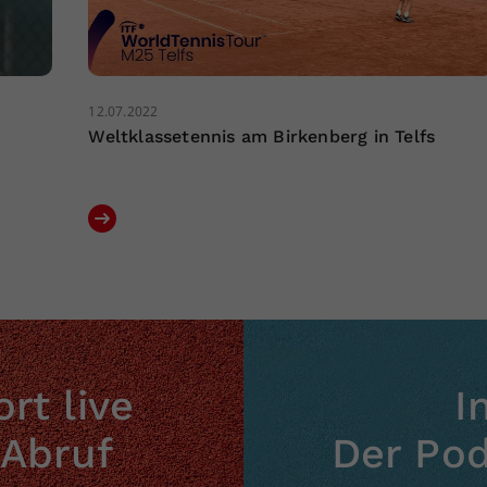
12.07.2022
Weltklassetennis am Birkenberg in Telfs
rt live
I
 Abruf
Der Po