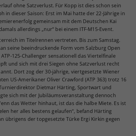
lauf ohne Satzverlust. Für Kopp ist dies schon sein
 in dieser Saison: Erst im Mai hatte der 22-Jährige in
remierenerfolg gemeinsam mit dem Deutschen Kai
damals allerdings „nur“ bei einem ITF-M15-Event.
erreich im Titelrennen vertreten. Bis zum Samstag.
t an seine beeindruckende Form vom Salzburg Open
 ATP-125-Challenger sensationell das Viertelfinale
pft und sich mit drei Siegen ohne Satzverlust recht
nnt. Dort zog der 30-jährige, viertgesetzte Wiener
hten US-Amerikaner Oliver Crawford (ATP 363) trotz 16
. Turnierdirektor Dietmar Härting, Sportwart und
zeigte sich mit der Jubiläumsveranstaltung dennoch
nn das Wetter hinhaut, ist das die halbe Miete. Es ist
elen her alles bestens gelaufen“, befand Härting
 übrigens der topgesetzte Türke Ergi Kirkin gegen