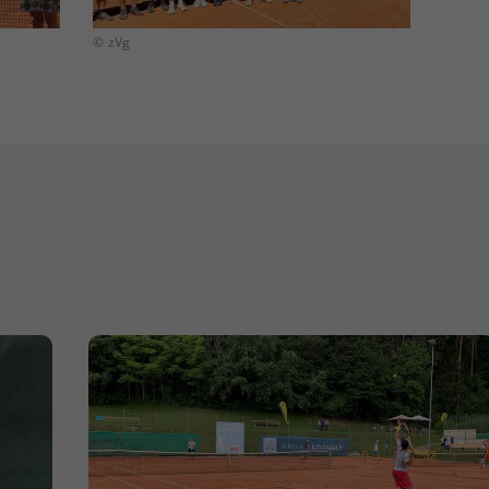
© zVg