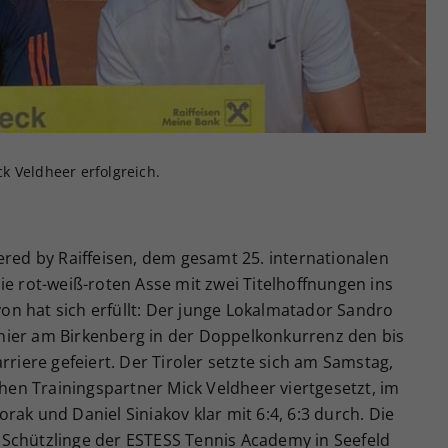
Zweck
generierte ID, für die historische Speicherung
Ihrer vorgenommen Einstellungen, falls der
Webseiten-Betreiber dies eingestellt hat.
k Veldheer erfolgreich.
ered by Raiffeisen, dem gesamt 25. internationalen
ie rot-weiß-roten Asse mit zwei Titelhoffnungen ins
n hat sich erfüllt: Der junge Lokalmatador Sandro
nier am Birkenberg in der Doppelkonkurrenz den bis
rriere gefeiert. Der Tiroler setzte sich am Samstag,
n Trainingspartner Mick Veldheer viertgesetzt, im
ak und Daniel Siniakov klar mit 6:4, 6:3 durch. Die
Schützlinge der ESTESS Tennis Academy in Seefeld