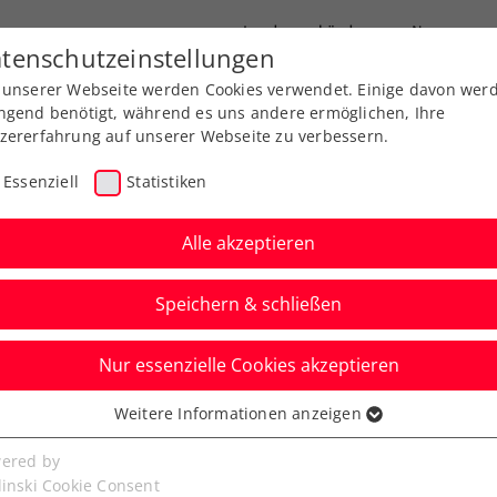
Landesverbände
News
tenschutzeinstellungen
 unserer Webseite werden Cookies verwendet. Einige davon wer
port
Ausbildung
Services
Über uns
ngend benötigt, während es uns andere ermöglichen, Ihre
zererfahrung auf unserer Webseite zu verbessern.
Essenziell
Statistiken
Alle akzeptieren
Speichern & schließen
Nur essenzielle Cookies akzeptieren
ennis Tour powered by
Weitere Informationen anzeigen
ssenziell
christ hält Österreichs
senzielle Cookies werden für grundlegende Funktionen der
ered by
bseite benötigt. Dadurch ist gewährleistet, dass die Webseite
linski Cookie Consent