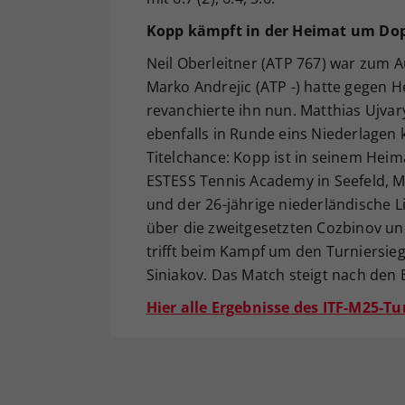
Kopp kämpft in der Heimat um Dop
Neil Oberleitner (ATP 767) war zum Au
Marko Andrejic (ATP -) hatte gegen H
revanchierte ihn nun. Matthias Ujvar
ebenfalls in Runde eins Niederlagen k
Titelchance: Kopp ist in seinem Hei
ESTESS Tennis Academy in Seefeld, Mi
und der 26-jährige niederländische L
über die zweitgesetzten Cozbinov u
trifft beim Kampf um den Turniersie
Siniakov. Das Match steigt nach den E
Hier alle Ergebnisse des ITF-M25-Tur