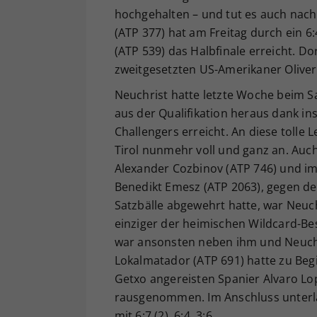
hochgehalten – und tut es auch nach 
(ATP 377) hat am Freitag durch ein 6
(ATP 539) das Halbfinale erreicht. D
zweitgesetzten US-Amerikaner Oliver
Neuchrist hatte letzte Woche beim S
aus der Qualifikation heraus dank ins
Challengers erreicht. An diese tolle 
Tirol nunmehr voll und ganz an. Auc
Alexander Cozbinov (ATP 746) und im 
Benedikt Emesz (ATP 2063), gegen de
Satzbälle abgewehrt hatte, war Neuch
einziger der heimischen Wildcard-Be
war ansonsten neben ihm und Neuchr
Lokalmatador (ATP 691) hatte zu Beg
Getxo angereisten Spanier Alvaro Lope
rausgenommen. Im Anschluss unterl
mit 6:7 (2), 6:4, 3:6.