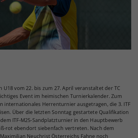
Zweck
generierte ID, für die historische Speicherung
Ihrer vorgenommen Einstellungen, falls der
Webseiten-Betreiber dies eingestellt hat.
U18 vom 22. bis zum 27. April veranstaltet der TC
wichtiges Event im heimischen Turnierkalender. Zum
n internationales Herrenturnier ausgetragen, die 3. ITF
sen. Über die letzten Sonntag gestartete Qualifikation
ei dem ITF-M25-Sandplatzturnier in den Hauptbewerb
iß-rot ebendort siebenfach vertreten. Nach dem
b Maximilian Neuchrist Österreichs Fahne noch