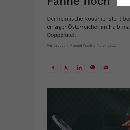
Fahne hoch
ei
Der heimische Routinier steht be
einziger Österreicher im Halbfi
S
Doppeltitel.
Verfasst von: Manuel Wachta, 15.07.2022