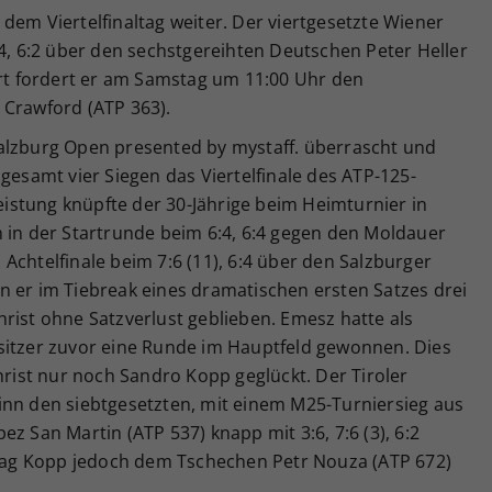
dem Viertelfinaltag weiter. Der viertgesetzte Wiener
:4, 6:2 über den sechstgereihten Deutschen Peter Heller
ort fordert er am Samstag um 11:00 Uhr den
 Crawford (ATP 363).
alzburg Open presented by mystaff. überrascht und
gesamt vier Siegen das Viertelfinale des ATP-125-
Leistung knüpfte der 30-Jährige beim Heimturnier in
h in der Startrunde beim 6:4, 6:4 gegen den Moldauer
Achtelfinale beim 7:6 (11), 6:4 über den Salzburger
n er im Tiebreak eines dramatischen ersten Satzes drei
rist ohne Satzverlust geblieben. Emesz hatte als
sitzer zuvor eine Runde im Hauptfeld gewonnen. Dies
ist nur noch Sandro Kopp geglückt. Der Tiroler
inn den siebtgesetzten, mit einem M25-Turniersieg aus
z San Martin (ATP 537) knapp mit 3:6, 7:6 (3), 6:2
ag Kopp jedoch dem Tschechen Petr Nouza (ATP 672)