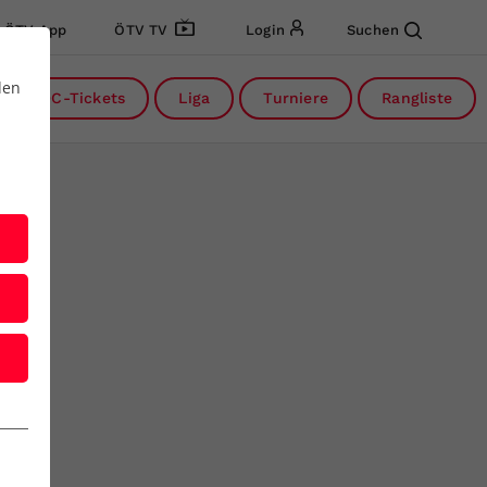
ÖTV App
ÖTV TV
Login
Suchen
den
DC-Tickets
Liga
Turniere
Rangliste