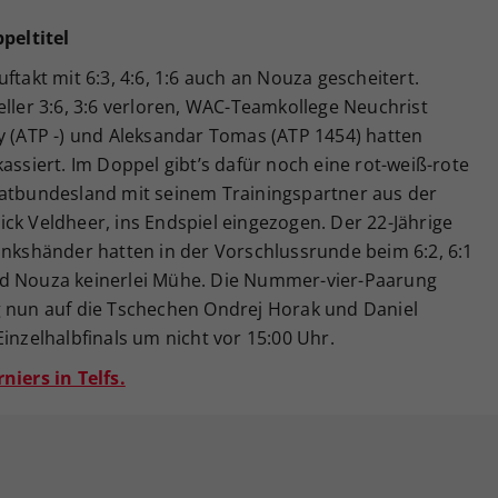
peltitel
ftakt mit 6:3, 4:6, 1:6 auch an Nouza gescheitert.
eller 3:6, 3:6 verloren, WAC-Teamkollege Neuchrist
y (ATP -) und Aleksandar Tomas (ATP 1454) hatten
assiert. Im Doppel gibt’s dafür noch eine rot-weiß-rote
matbundesland mit seinem Trainingspartner aus der
ck Veldheer, ins Endspiel eingezogen. Der 22-Jährige
inkshänder hatten in der Vorschlussrunde beim 6:2, 6:1
nd Nouza keinerlei Mühe. Die Nummer-vier-Paarung
g nun auf die Tschechen Ondrej Horak und Daniel
inzelhalbfinals um nicht vor 15:00 Uhr.
niers in Telfs.